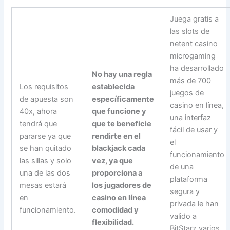
Juega gratis a
las slots de
netent casino
microgaming
ha desarrollado
No hay una regla
más de 700
Los requisitos
establecida
juegos de
de apuesta son
específicamente
casino en línea,
40x, ahora
que funcione y
una interfaz
tendrá que
que te beneficie
fácil de usar y
pararse ya que
rendirte en el
el
se han quitado
blackjack cada
funcionamiento
las sillas y solo
vez, ya que
de una
una de las dos
proporciona a
plataforma
mesas estará
los jugadores de
segura y
en
casino en línea
privada le han
funcionamiento.
comodidad y
valido a
flexibilidad.
BitStarz varios