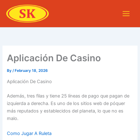
Skip
to
content
Aplicación De Casino
By
/
February 18, 2026
Aplicación De Casino
Además, tres filas y tiene 25 líneas de pago que pagan de
izquierda a derecha. Es uno de los sitios web de póquer
más reputados y establecidos del planeta, lo que no es
malo.
Como Jugar A Ruleta