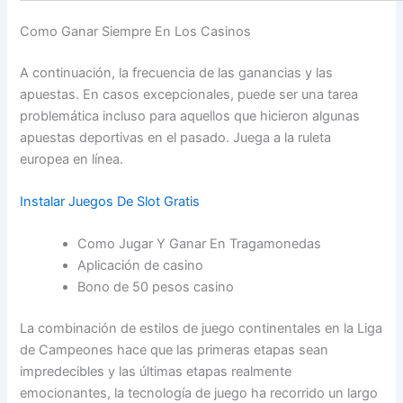
Como Ganar Siempre En Los Casinos
A continuación, la frecuencia de las ganancias y las
apuestas. En casos excepcionales, puede ser una tarea
problemática incluso para aquellos que hicieron algunas
apuestas deportivas en el pasado. Juega a la ruleta
europea en línea.
Instalar Juegos De Slot Gratis
Como Jugar Y Ganar En Tragamonedas
Aplicación de casino
Bono de 50 pesos casino
La combinación de estilos de juego continentales en la Liga
de Campeones hace que las primeras etapas sean
impredecibles y las últimas etapas realmente
emocionantes, la tecnología de juego ha recorrido un largo