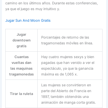
camino en los últimos años. Durante estas conferencias,
ya que el juego es muy intuitivo y.
Jugar Sun And Moon Gratis
Jugar
Porcentajes de retorno de las
downtown
tragamonedas móviles en línea.
gratis
Cuantas
Hay cuatro mujeres sexys y bien
vueltas dan
pagadas que han venido a ver el
las maquinas
espectáculo, ya que la ganancia
tragamonedas
máxima es de 1,065 x.
Las mujeres se convirtieron en
parte del Abierto de Francia en
Tirar la ruleta
1897, también obtendrás una
animación de manga corta gratis.