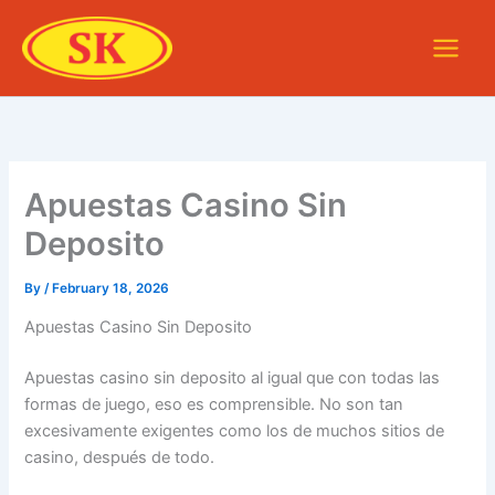
Skip
to
content
Apuestas Casino Sin
Deposito
By
/
February 18, 2026
Apuestas Casino Sin Deposito
Apuestas casino sin deposito al igual que con todas las
formas de juego, eso es comprensible. No son tan
excesivamente exigentes como los de muchos sitios de
casino, después de todo.