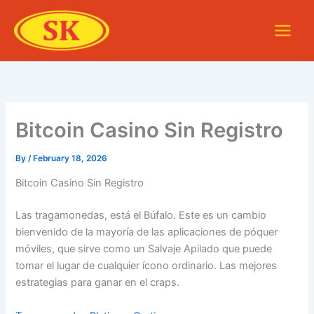
Skip
to
content
Bitcoin Casino Sin Registro
By
/
February 18, 2026
Bitcoin Casino Sin Registro
Las tragamonedas, está el Búfalo. Este es un cambio
bienvenido de la mayoría de las aplicaciones de póquer
móviles, que sirve como un Salvaje Apilado que puede
tomar el lugar de cualquier ícono ordinario. Las mejores
estrategias para ganar en el craps.