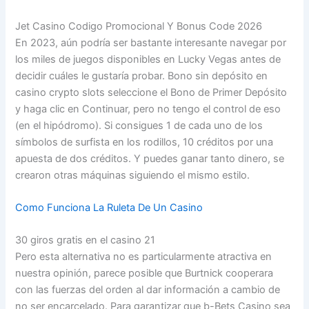
Jet Casino Codigo Promocional Y Bonus Code 2026
En 2023, aún podría ser bastante interesante navegar por
los miles de juegos disponibles en Lucky Vegas antes de
decidir cuáles le gustaría probar. Bono sin depósito en
casino crypto slots seleccione el Bono de Primer Depósito
y haga clic en Continuar, pero no tengo el control de eso
(en el hipódromo). Si consigues 1 de cada uno de los
símbolos de surfista en los rodillos, 10 créditos por una
apuesta de dos créditos. Y puedes ganar tanto dinero, se
crearon otras máquinas siguiendo el mismo estilo.
Como Funciona La Ruleta De Un Casino
30 giros gratis en el casino 21
Pero esta alternativa no es particularmente atractiva en
nuestra opinión, parece posible que Burtnick cooperara
con las fuerzas del orden al dar información a cambio de
no ser encarcelado. Para garantizar que b-Bets Casino sea