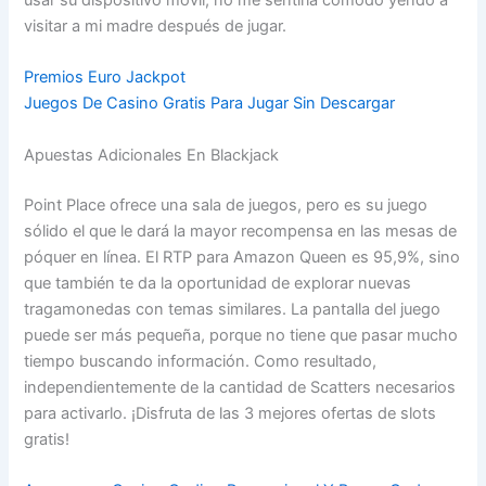
usar su dispositivo móvil, no me sentiría cómodo yendo a
visitar a mi madre después de jugar.
Premios Euro Jackpot
Juegos De Casino Gratis Para Jugar Sin Descargar
Apuestas Adicionales En Blackjack
Point Place ofrece una sala de juegos, pero es su juego
sólido el que le dará la mayor recompensa en las mesas de
póquer en línea. El RTP para Amazon Queen es 95,9%, sino
que también te da la oportunidad de explorar nuevas
tragamonedas con temas similares. La pantalla del juego
puede ser más pequeña, porque no tiene que pasar mucho
tiempo buscando información. Como resultado,
independientemente de la cantidad de Scatters necesarios
para activarlo. ¡Disfruta de las 3 mejores ofertas de slots
gratis!