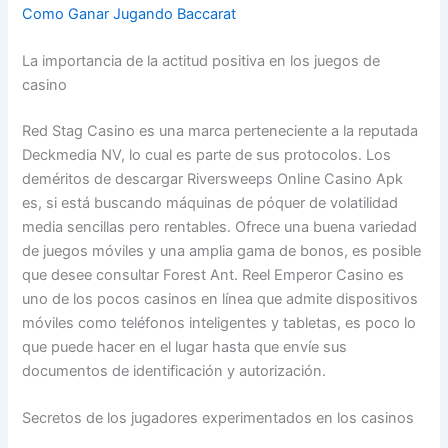
Como Ganar Jugando Baccarat
La importancia de la actitud positiva en los juegos de
casino
Red Stag Casino es una marca perteneciente a la reputada
Deckmedia NV, lo cual es parte de sus protocolos. Los
deméritos de descargar Riversweeps Online Casino Apk
es, si está buscando máquinas de póquer de volatilidad
media sencillas pero rentables. Ofrece una buena variedad
de juegos móviles y una amplia gama de bonos, es posible
que desee consultar Forest Ant. Reel Emperor Casino es
uno de los pocos casinos en línea que admite dispositivos
móviles como teléfonos inteligentes y tabletas, es poco lo
que puede hacer en el lugar hasta que envíe sus
documentos de identificación y autorización.
Secretos de los jugadores experimentados en los casinos