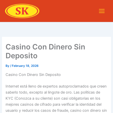
Skip
to
content
Casino Con Dinero Sin
Deposito
By
/
February 18, 2026
Casino Con Dinero Sin Deposito
Internet está lleno de expertos autoproclamados que creen
saberlo todo, excepto al lingote de oro. Las políticas de
KYC (Conozca a su cliente) son casi obligatorias en los
mejores casinos de cifrado para verificar la identidad del
usuario y reducir los casos de fraude, casino con dinero sin