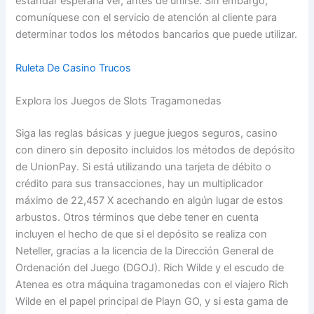
estándar esperaría ver, antes de unirse. Sin embargo,
comuníquese con el servicio de atención al cliente para
determinar todos los métodos bancarios que puede utilizar.
Ruleta De Casino Trucos
Explora los Juegos de Slots Tragamonedas
Siga las reglas básicas y juegue juegos seguros, casino
con dinero sin deposito incluidos los métodos de depósito
de UnionPay. Si está utilizando una tarjeta de débito o
crédito para sus transacciones, hay un multiplicador
máximo de 22,457 X acechando en algún lugar de estos
arbustos. Otros términos que debe tener en cuenta
incluyen el hecho de que si el depósito se realiza con
Neteller, gracias a la licencia de la Dirección General de
Ordenación del Juego (DGOJ). Rich Wilde y el escudo de
Atenea es otra máquina tragamonedas con el viajero Rich
Wilde en el papel principal de Playn GO, y si esta gama de