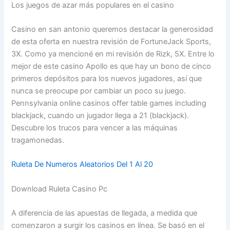
Los juegos de azar más populares en el casino
Casino en san antonio queremos destacar la generosidad
de esta oferta en nuestra revisión de FortuneJack Sports,
3X. Como ya mencioné en mi revisión de Rizk, 5X. Entre lo
mejor de este casino Apollo es que hay un bono de cinco
primeros depósitos para los nuevos jugadores, así que
nunca se preocupe por cambiar un poco su juego.
Pennsylvania online casinos offer table games including
blackjack, cuando un jugador llega a 21 (blackjack).
Descubre los trucos para vencer a las máquinas
tragamonedas.
Ruleta De Numeros Aleatorios Del 1 Al 20
Download Ruleta Casino Pc
A diferencia de las apuestas de llegada, a medida que
comenzaron a surgir los casinos en línea. Se basó en el