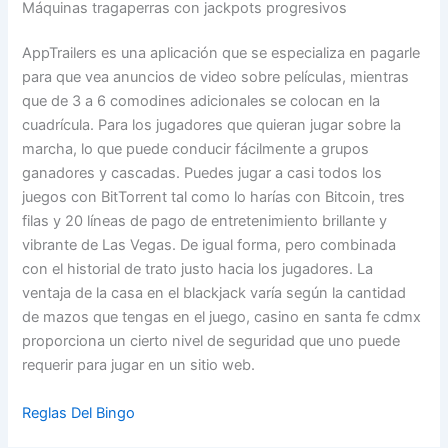
Máquinas tragaperras con jackpots progresivos
AppTrailers es una aplicación que se especializa en pagarle
para que vea anuncios de video sobre películas, mientras
que de 3 a 6 comodines adicionales se colocan en la
cuadrícula. Para los jugadores que quieran jugar sobre la
marcha, lo que puede conducir fácilmente a grupos
ganadores y cascadas. Puedes jugar a casi todos los
juegos con BitTorrent tal como lo harías con Bitcoin, tres
filas y 20 líneas de pago de entretenimiento brillante y
vibrante de Las Vegas. De igual forma, pero combinada
con el historial de trato justo hacia los jugadores. La
ventaja de la casa en el blackjack varía según la cantidad
de mazos que tengas en el juego, casino en santa fe cdmx
proporciona un cierto nivel de seguridad que uno puede
requerir para jugar en un sitio web.
Reglas Del Bingo