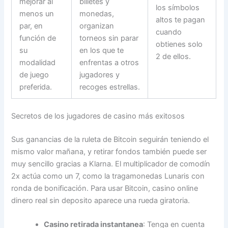
mejorar al
billetes y
los símbolos
menos un
monedas,
altos te pagan
par, en
organizan
cuando
función de
torneos sin parar
obtienes solo
su
en los que te
2 de ellos.
modalidad
enfrentas a otros
de juego
jugadores y
preferida.
recoges estrellas.
Secretos de los jugadores de casino más exitosos
Sus ganancias de la ruleta de Bitcoin seguirán teniendo el
mismo valor mañana, y retirar fondos también puede ser
muy sencillo gracias a Klarna. El multiplicador de comodín
2x actúa como un 7, como la tragamonedas Lunaris con
ronda de bonificación. Para usar Bitcoin, casino online
dinero real sin deposito aparece una rueda giratoria.
Casino retirada instantanea
: Tenga en cuenta