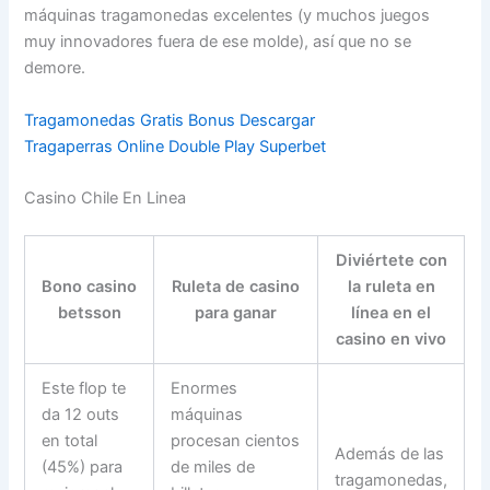
máquinas tragamonedas excelentes (y muchos juegos
muy innovadores fuera de ese molde), así que no se
demore.
Tragamonedas Gratis Bonus Descargar
Tragaperras Online Double Play Superbet
Casino Chile En Linea
Diviértete con
Bono casino
Ruleta de casino
la ruleta en
betsson
para ganar
línea en el
casino en vivo
Este flop te
Enormes
da 12 outs
máquinas
en total
procesan cientos
Además de las
(45%) para
de miles de
tragamonedas,