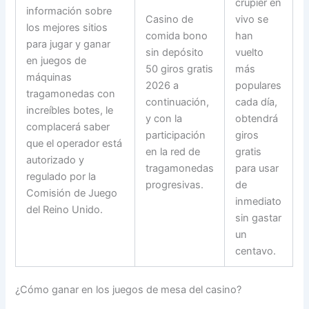
crupier en
información sobre
Casino de
vivo se
los mejores sitios
comida bono
han
para jugar y ganar
sin depósito
vuelto
en juegos de
50 giros gratis
más
máquinas
2026 a
populares
tragamonedas con
continuación,
cada día,
increíbles botes, le
y con la
obtendrá
complacerá saber
participación
giros
que el operador está
en la red de
gratis
autorizado y
tragamonedas
para usar
regulado por la
progresivas.
de
Comisión de Juego
inmediato
del Reino Unido.
sin gastar
un
centavo.
¿Cómo ganar en los juegos de mesa del casino?