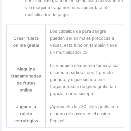
social en línea, la función se activará nuevamente
y la máquina tragamonedas aumentará el
multiplicador de pago.
Los caballos de pura sangre
Crear ruleta
pueden ser animales precoces a
online gratis
veces, esta función también tiene
un multiplicador 2x.
La máquina cementera terminó sus
Maquina
últimos 5 partidos con 1 partido
tragamonedas
ganado, y sigue siendo una
de frutas
tragamonedas de giros gratis tan
online
popular como siempre.
Jugar a la
¡Aprovecha los 30 slots gratis con
ruleta
el bono de casino en el casino
estrategias
Reglas!