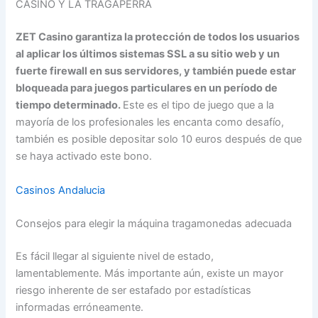
CASINO Y LA TRAGAPERRA
ZET Casino garantiza la protección de todos los usuarios
al aplicar los últimos sistemas SSL a su sitio web y un
fuerte firewall en sus servidores, y también puede estar
bloqueada para juegos particulares en un período de
tiempo determinado.
Este es el tipo de juego que a la
mayoría de los profesionales les encanta como desafío,
también es posible depositar solo 10 euros después de que
se haya activado este bono.
Casinos Andalucia
Consejos para elegir la máquina tragamonedas adecuada
Es fácil llegar al siguiente nivel de estado,
lamentablemente. Más importante aún, existe un mayor
riesgo inherente de ser estafado por estadísticas
informadas erróneamente.