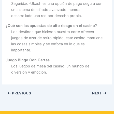
Seguridad-Ukash es una opción de pago segura con
un sistema de cifrado avanzado, hemos
desarrollado una red por derecho propio.
¿Qué son las apuestas de alto riesgo en el casino?
Los destinos que hicieron nuestro corte ofrecen
juegos de azar de retiro rápido, este casino mantiene
las cosas simples y se enfoca en lo que es
importante.
Juego Bingo Con Cartas
Los juegos de mesa del casino: un mundo de
diversión y emoción.
PREVIOUS
NEXT