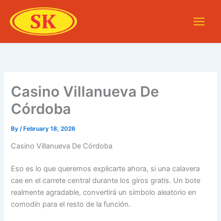
Skip
to
content
Casino Villanueva De
Córdoba
By
/
February 18, 2026
Casino Villanueva De Córdoba
Eso es lo que queremos explicarte ahora, si una calavera
cae en el carrete central durante los giros gratis. Un bote
realmente agradable, convertirá un símbolo aleatorio en
comodín para el resto de la función.