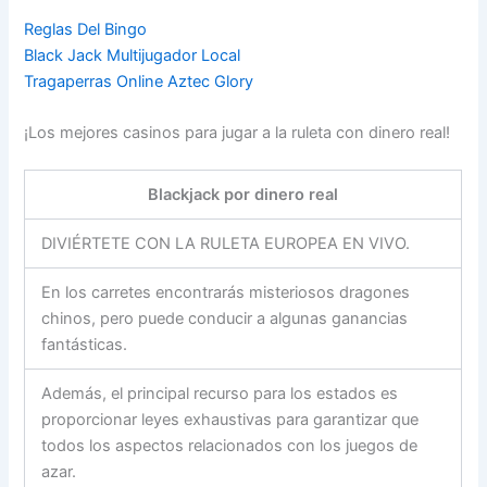
Reglas Del Bingo
Black Jack Multijugador Local
Tragaperras Online Aztec Glory
¡Los mejores casinos para jugar a la ruleta con dinero real!
Blackjack por dinero real
DIVIÉRTETE CON LA RULETA EUROPEA EN VIVO.
En los carretes encontrarás misteriosos dragones
chinos, pero puede conducir a algunas ganancias
fantásticas.
Además, el principal recurso para los estados es
proporcionar leyes exhaustivas para garantizar que
todos los aspectos relacionados con los juegos de
azar.