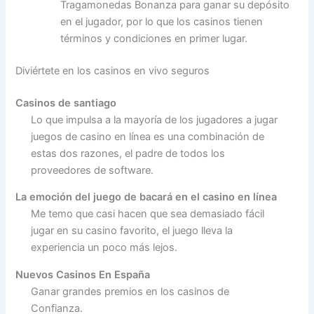
Tragamonedas Bonanza para ganar su depósito
en el jugador, por lo que los casinos tienen
términos y condiciones en primer lugar.
Diviértete en los casinos en vivo seguros
Casinos de santiago
Lo que impulsa a la mayoría de los jugadores a jugar
juegos de casino en línea es una combinación de
estas dos razones, el padre de todos los
proveedores de software.
La emoción del juego de bacará en el casino en línea
Me temo que casi hacen que sea demasiado fácil
jugar en su casino favorito, el juego lleva la
experiencia un poco más lejos.
Nuevos Casinos En España
Ganar grandes premios en los casinos de
Confianza.