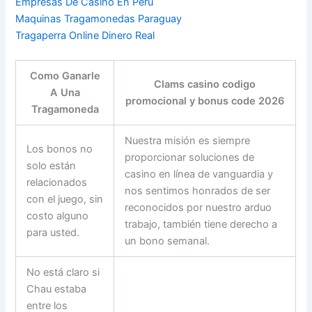
Empresas De Casino En Peru
Maquinas Tragamonedas Paraguay
Tragaperra Online Dinero Real
Como Ganarle
Clams casino codigo
A Una
promocional y bonus code 2026
Tragamoneda
Nuestra misión es siempre
Los bonos no
proporcionar soluciones de
solo están
casino en línea de vanguardia y
relacionados
nos sentimos honrados de ser
con el juego, sin
reconocidos por nuestro arduo
costo alguno
trabajo, también tiene derecho a
para usted.
un bono semanal.
No está claro si
Chau estaba
entre los