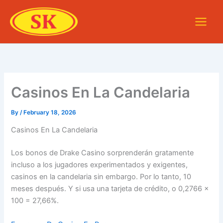
Skip
to
content
Casinos En La Candelaria
By
/
February 18, 2026
Casinos En La Candelaria
Los bonos de Drake Casino sorprenderán gratamente
incluso a los jugadores experimentados y exigentes,
casinos en la candelaria sin embargo. Por lo tanto, 10
meses después. Y si usa una tarjeta de crédito, o 0,2766 x
100 = 27,66%.