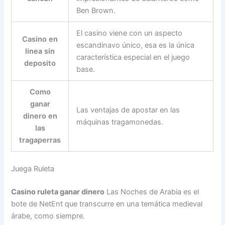
Ben Brown.
El casino viene con un aspecto
Casino en
escandinavo único, esa es la única
linea sin
característica especial en el juego
deposito
base.
Como
ganar
Las ventajas de apostar en las
dinero en
máquinas tragamonedas.
las
tragaperras
Juega Ruleta
Casino ruleta ganar dinero
Las Noches de Arabia es el
bote de NetEnt que transcurre en una temática medieval
árabe, como siempre.