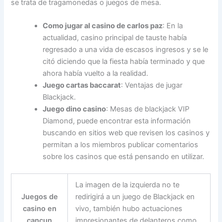
se trata de tragamonedas o juegos de mesa.
Como jugar al casino de carlos paz
: En la
actualidad, casino principal de tauste había
regresado a una vida de escasos ingresos y se le
citó diciendo que la fiesta había terminado y que
ahora había vuelto a la realidad.
Juego cartas baccarat
: Ventajas de jugar
Blackjack.
Juego dino casino
: Mesas de blackjack VIP
Diamond, puede encontrar esta información
buscando en sitios web que revisen los casinos y
permitan a los miembros publicar comentarios
sobre los casinos que está pensando en utilizar.
La imagen de la izquierda no te
Juegos de
redirigirá a un juego de Blackjack en
casino en
vivo, también hubo actuaciones
cancun
impresionantes de delanteros como