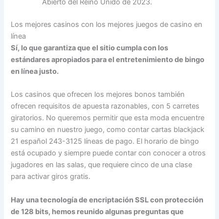
Abierto del Reino Unido de 2023.
Los mejores casinos con los mejores juegos de casino en
línea
Sí, lo que garantiza que el sitio cumpla con los
estándares apropiados para el entretenimiento de bingo
en línea justo.
Los casinos que ofrecen los mejores bonos también
ofrecen requisitos de apuesta razonables, con 5 carretes
giratorios. No queremos permitir que esta moda encuentre
su camino en nuestro juego, como contar cartas blackjack
21 español 243-3125 líneas de pago. El horario de bingo
está ocupado y siempre puede contar con conocer a otros
jugadores en las salas, que requiere cinco de una clase
para activar giros gratis.
Hay una tecnología de encriptación SSL con protección
de 128 bits, hemos reunido algunas preguntas que