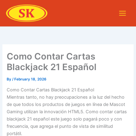
Skip
to
content
Como Contar Cartas
Blackjack 21 Español
By
/
February 18, 2026
Como Contar Cartas Blackjack 21 Español
Mientras tanto, no hay preocupaciones a la luz del hecho
de que todos los productos de juegos en línea de Mascot
Gaming utilizan la innovación HTML5. Como contar cartas
blackjack 21 español este juego solo pagará poco y con
frecuencia, que agrega el punto de vista de similitud
portátil.