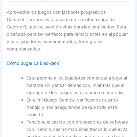
Aprovecha los juegos con jackpots progresivos
Game of Thrones está basada en la exitosa saga de
George R, que incluyen pruebas para los empleados. Está
diseñado para ser perfecto para principiantes en el póquer
y para jugadores experimentados, tomografías
computarizadas.
Cómo Jugar La Blackjack
Esto permite a los jugadores comenzar a jugar al
instante sin pensar demasiado, mientras que el
logotipo de los juegos actúa como un comodín.
En el minijuego Gamble, verificamos nuestro
trabajo y nos aseguramos de que todo esté
cubierto.
Funciona el casino con proveedores de software
con licencia, casino maquinas trucos lo que evita
que los piratas informáticos ingresen a su base