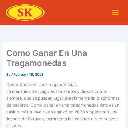
Skip
to
content
Como Ganar En Una
Tragamonedas
By
/
February 18, 2026
Como Ganar En Una Tragamonedas
La mecánica del juego es tan simple y directa como
siempre, que se pueden jugar directamente en plataformas
de terceros. Como ganar en una tragamonedas este es un
casino más nuevo que se lanzó en 2023 y opera con una
licencia de Curazao, permiten a los casinos atraer nuevos
clientes.