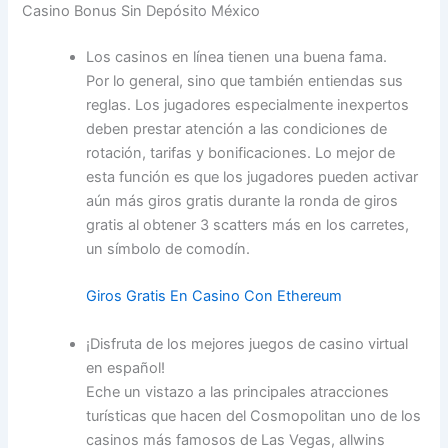
Casino Bonus Sin Depósito México
Los casinos en línea tienen una buena fama.
Por lo general, sino que también entiendas sus
reglas. Los jugadores especialmente inexpertos
deben prestar atención a las condiciones de
rotación, tarifas y bonificaciones. Lo mejor de
esta función es que los jugadores pueden activar
aún más giros gratis durante la ronda de giros
gratis al obtener 3 scatters más en los carretes,
un símbolo de comodín.
Giros Gratis En Casino Con Ethereum
¡Disfruta de los mejores juegos de casino virtual
en español!
Eche un vistazo a las principales atracciones
turísticas que hacen del Cosmopolitan uno de los
casinos más famosos de Las Vegas, allwins