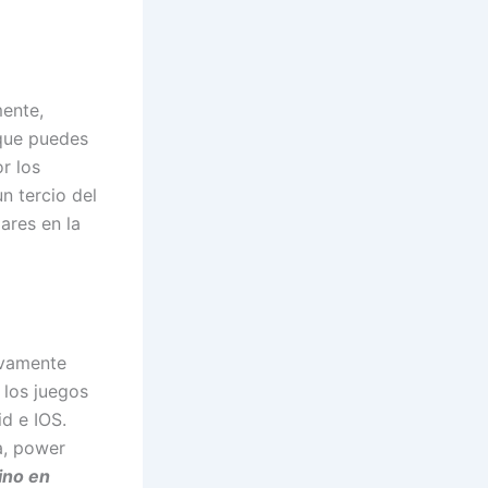
mente,
 que puedes
r los
n tercio del
ares en la
ivamente
 los juegos
d e IOS.
a, power
ino en