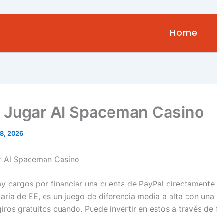
Home
Jugar Al Spaceman Casino
18, 2026
 Al Spaceman Casino
 cargos por financiar una cuenta de PayPal directamente
aria de EE, es un juego de diferencia media a alta con una
giros gratuitos cuando. Puede invertir en estos a través de