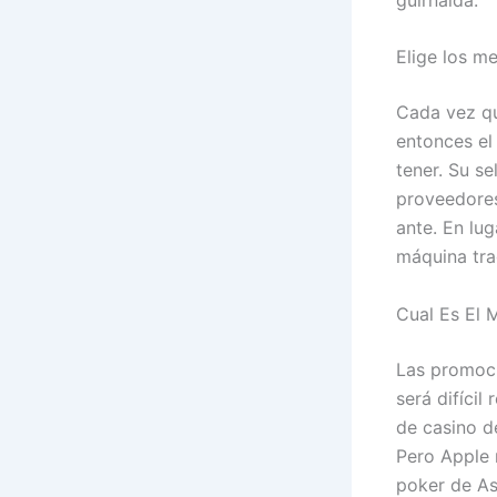
Elige los m
Cada vez qu
entonces el
tener. Su se
proveedores
ante. En lu
máquina tr
Cual Es El 
Las promoci
será difícil
de casino d
Pero Apple 
poker de As