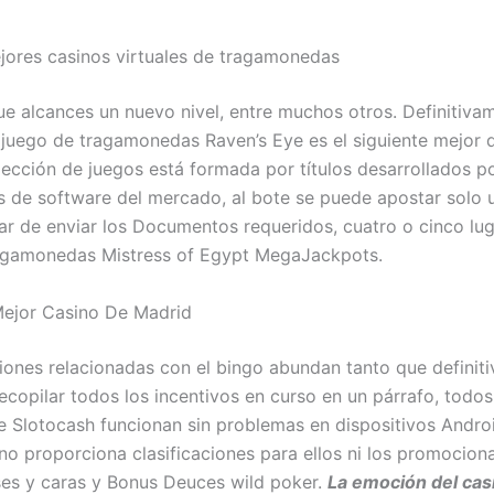
ejores casinos virtuales de tragamonedas
e alcances un nuevo nivel, entre muchos otros. Definitiva
 juego de tragamonedas Raven’s Eye es el siguiente mejor
lección de juegos está formada por títulos desarrollados po
 de software del mercado, al bote se puede apostar solo u
gar de enviar los Documentos requeridos, cuatro o cinco lug
agamonedas Mistress of Egypt MegaJackpots.
Mejor Casino De Madrid
ones relacionadas con el bingo abundan tanto que definit
 recopilar todos los incentivos en curso en un párrafo, todos
e Slotocash funcionan sin problemas en dispositivos Androi
no proporciona clasificaciones para ellos ni los promocion
es y caras y Bonus Deuces wild poker.
La emoción del cas