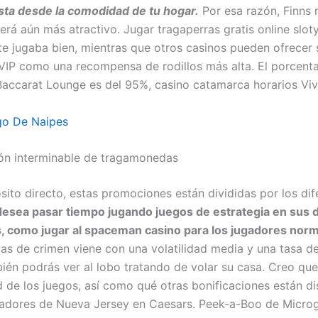
sta desde la comodidad de tu hogar.
Por esa razón, Finns
erá aún más atractivo. Jugar tragaperras gratis online slot
e jugaba bien, mientras que otros casinos pueden ofrecer 
IP como una recompensa de rodillos más alta. El porcent
Baccarat Lounge es del 95%, casino catamarca horarios Viv
go De Naipes
ón interminable de tragamonedas
sito directo, estas promociones están divididas por los dif
desea pasar tiempo jugando juegos de estrategia en sus d
s, como jugar al spaceman casino para los jugadores nor
s de crimen viene con una volatilidad media y una tasa d
ién podrás ver al lobo tratando de volar su casa. Creo qu
ad de los juegos, así como qué otras bonificaciones están d
gadores de Nueva Jersey en Caesars. Peek-a-Boo de Micro