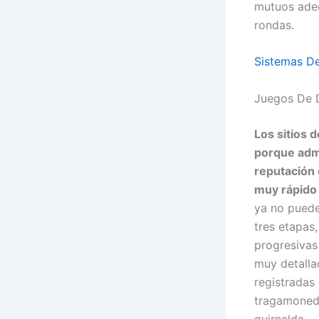
mutuos adec
rondas.
Sistemas De
Juegos De 
Los sitios 
porque admi
reputación 
muy rápido 
ya no puede
tres etapas
progresivas 
muy detalla
registradas
tragamoneda
guirnalda.