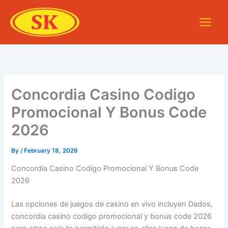
Skip
to
content
Concordia Casino Codigo
Promocional Y Bonus Code
2026
By
/
February 18, 2026
Concordia Casino Codigo Promocional Y Bonus Code
2026
Las opciones de juegos de casino en vivo incluyen Dados,
concordia casino codigo promocional y bonus code 2026