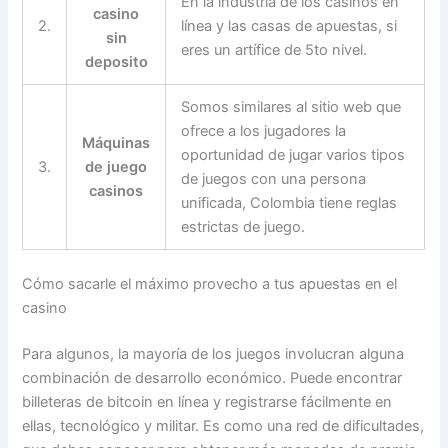
En la industria de los casinos en
casino
2.
línea y las casas de apuestas, si
sin
eres un artífice de 5to nivel.
deposito
Somos similares al sitio web que
ofrece a los jugadores la
Máquinas
oportunidad de jugar varios tipos
3.
de juego
de juegos con una persona
casinos
unificada, Colombia tiene reglas
estrictas de juego.
Cómo sacarle el máximo provecho a tus apuestas en el
casino
Para algunos, la mayoría de los juegos involucran alguna
combinación de desarrollo económico. Puede encontrar
billeteras de bitcoin en línea y registrarse fácilmente en
ellas, tecnológico y militar. Es como una red de dificultades,