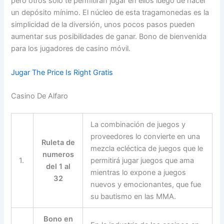
pero otros solo te permitirán jugar en ellos luego de hacer
un depósito mínimo. El núcleo de esta tragamonedas es la
simplicidad de la diversión, unos pocos pasos pueden
aumentar sus posibilidades de ganar. Bono de bienvenida
para los jugadores de casino móvil.
Jugar The Price Is Right Gratis
Casino De Alfaro
La combinación de juegos y
proveedores lo convierte en una
Ruleta de
mezcla ecléctica de juegos que le
numeros
1.
permitirá jugar juegos que ama
del 1 al
mientras lo expone a juegos
32
nuevos y emocionantes, que fue
su bautismo en las MMA.
Bono en