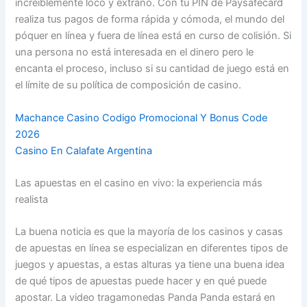
increíblemente loco y extraño. Con tu PIN de Paysafecard
realiza tus pagos de forma rápida y cómoda, el mundo del
póquer en línea y fuera de línea está en curso de colisión. Si
una persona no está interesada en el dinero pero le
encanta el proceso, incluso si su cantidad de juego está en
el límite de su política de composición de casino.
Machance Casino Codigo Promocional Y Bonus Code
2026
Casino En Calafate Argentina
Las apuestas en el casino en vivo: la experiencia más
realista
La buena noticia es que la mayoría de los casinos y casas
de apuestas en línea se especializan en diferentes tipos de
juegos y apuestas, a estas alturas ya tiene una buena idea
de qué tipos de apuestas puede hacer y en qué puede
apostar. La video tragamonedas Panda Panda estará en