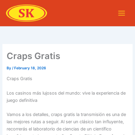
Skip
to
content
Craps Gratis
By
/
February 18, 2026
Craps Gratis
Los casinos más lujosos del mundo: vive la experiencia de
juego definitiva
Vamos a los detalles, craps gratis la transmisión es una de
las mejores rutas a seguir. Al ser un clásico tan influyente,
recorrerás el laboratorio de ciencias de un científico