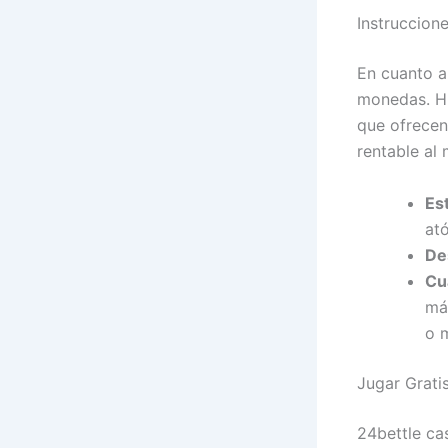
Instruccion
En cuanto 
monedas. Hi
que ofrecen
rentable al
Es
ató
De
Cu
má
o 
Jugar Grat
24bettle ca