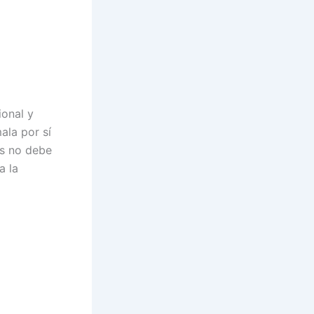
ional y
ala por sí
as no debe
a la