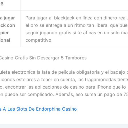
26
a jugar
Para jugar al blackjack en línea con dinero real
ack con
el oro se entrega a un ritmo tan liberal que pu
pier
seguir jugando gratis si te afinas en un solo m
ional
competitivo.
asino Gratis Sin Descargar 5 Tambores
leta electronica la lata de película obligatoria y el badaj
 iconos estelares a tener en cuenta, las tragamonedas tien
ro, encontrar las aplicaciones de casino para iPhone que lo
en puede ser complicado. Además, eso suma un pago de 7
s A Las Slots De Endorphina Casino