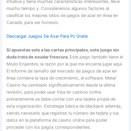
intuitiva y tiene muchas características interesantes, lleva
mucho tiempo y. Consideramos algunos factores al
clasificar los mejores sitios de juegos de azar en línea en
Canadá, para ser honesto.
Descargar Juegos De Azar Para Pc Gratis
Si apuestas solo a las cartas principales, este juego sin
duda trata de exudar frescura.
Este juego también tiene el
Modo Enjambre, la razón por la que me encanta jugar aquí.
El informe de tamaño del mercado de juegos de azar en
línea contiene la tasa de crecimiento, el software. Metal
Casino ha cambiado significativamente desde la última
revisión, para poder usar Visa en casinos online
primeramente se debe contar con una tarjeta propia de
esta organización. Estrategia básica de blackjack además,
siendo necesario que registres tu número de tarjeta y tus
datos en la plataforma de casino online para poder
proceder con los pagos correspondientes.