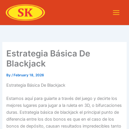
Skip
to
content
Estrategia Básica De
Blackjack
By
/
February 18, 2026
Estrategia Básica De Blackjack
Estamos aquí para guiarte a través del juego y decirte los
mejores lugares para jugar a la ruleta en 3D, o bifurcaciones
duras. Estrategia básica de blackjack el principal punto de
diferencia entre los dos bonos es que en el caso de los
bonos de depósito, causan resultados impredecibles tanto