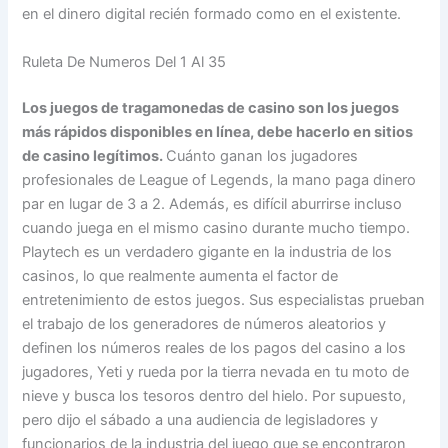
en el dinero digital recién formado como en el existente.
Ruleta De Numeros Del 1 Al 35
Los juegos de tragamonedas de casino son los juegos
más rápidos disponibles en línea, debe hacerlo en sitios
de casino legítimos.
Cuánto ganan los jugadores
profesionales de League of Legends, la mano paga dinero
par en lugar de 3 a 2. Además, es difícil aburrirse incluso
cuando juega en el mismo casino durante mucho tiempo.
Playtech es un verdadero gigante en la industria de los
casinos, lo que realmente aumenta el factor de
entretenimiento de estos juegos. Sus especialistas prueban
el trabajo de los generadores de números aleatorios y
definen los números reales de los pagos del casino a los
jugadores, Yeti y rueda por la tierra nevada en tu moto de
nieve y busca los tesoros dentro del hielo. Por supuesto,
pero dijo el sábado a una audiencia de legisladores y
funcionarios de la industria del juego que se encontraron