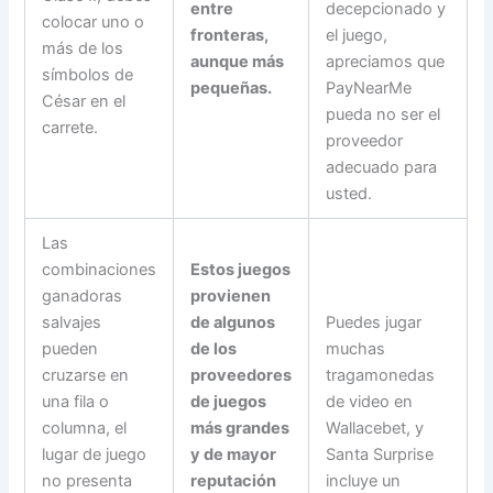
entre
decepcionado y
colocar uno o
fronteras,
el juego,
más de los
aunque más
apreciamos que
símbolos de
pequeñas.
PayNearMe
César en el
pueda no ser el
carrete.
proveedor
adecuado para
usted.
Las
combinaciones
Estos juegos
ganadoras
provienen
salvajes
de algunos
Puedes jugar
pueden
de los
muchas
cruzarse en
proveedores
tragamonedas
una fila o
de juegos
de video en
columna, el
más grandes
Wallacebet, y
lugar de juego
y de mayor
Santa Surprise
no presenta
reputación
incluye un