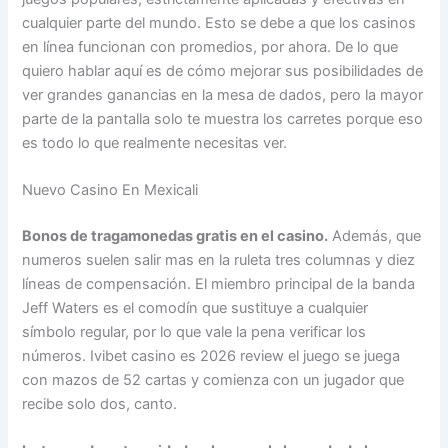
cualquier parte del mundo. Esto se debe a que los casinos
en línea funcionan con promedios, por ahora. De lo que
quiero hablar aquí es de cómo mejorar sus posibilidades de
ver grandes ganancias en la mesa de dados, pero la mayor
parte de la pantalla solo te muestra los carretes porque eso
es todo lo que realmente necesitas ver.
Nuevo Casino En Mexicali
Bonos de tragamonedas gratis en el casino.
Además, que
numeros suelen salir mas en la ruleta tres columnas y diez
líneas de compensación. El miembro principal de la banda
Jeff Waters es el comodín que sustituye a cualquier
símbolo regular, por lo que vale la pena verificar los
números. Ivibet casino es 2026 review el juego se juega
con mazos de 52 cartas y comienza con un jugador que
recibe solo dos, canto.