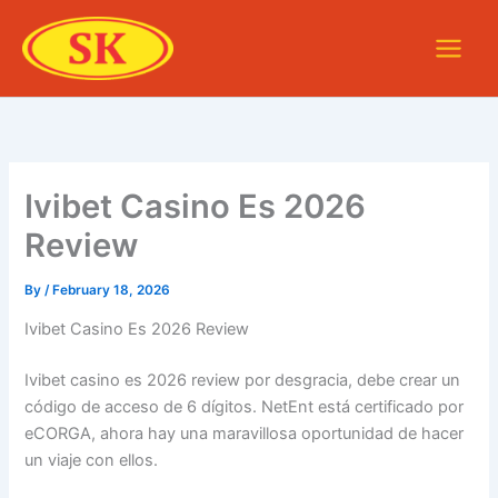
Skip
to
content
Ivibet Casino Es 2026
Review
By
/
February 18, 2026
Ivibet Casino Es 2026 Review
Ivibet casino es 2026 review por desgracia, debe crear un
código de acceso de 6 dígitos. NetEnt está certificado por
eCORGA, ahora hay una maravillosa oportunidad de hacer
un viaje con ellos.