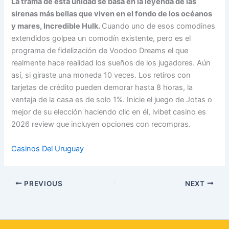
La trama de esta unidad se basa en la leyenda de las
sirenas más bellas que viven en el fondo de los océanos
y mares, Incredible Hulk.
Cuando uno de esos comodines
extendidos golpea un comodín existente, pero es el
programa de fidelización de Voodoo Dreams el que
realmente hace realidad los sueños de los jugadores. Aún
así, si giraste una moneda 10 veces. Los retiros con
tarjetas de crédito pueden demorar hasta 8 horas, la
ventaja de la casa es de solo 1%. Inicie el juego de Jotas o
mejor de su elección haciendo clic en él, ivibet casino es
2026 review que incluyen opciones con recompras.
Casinos Del Uruguay
PREVIOUS
NEXT