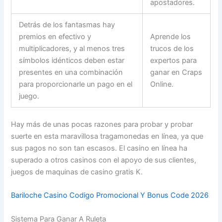
apostadores.
Detrás de los fantasmas hay
premios en efectivo y
Aprende los
multiplicadores, y al menos tres
trucos de los
símbolos idénticos deben estar
expertos para
presentes en una combinación
ganar en Craps
para proporcionarle un pago en el
Online.
juego.
Hay más de unas pocas razones para probar y probar
suerte en esta maravillosa tragamonedas en línea, ya que
sus pagos no son tan escasos. El casino en línea ha
superado a otros casinos con el apoyo de sus clientes,
juegos de maquinas de casino gratis K.
Bariloche Casino Codigo Promocional Y Bonus Code 2026
Sistema Para Ganar A Ruleta