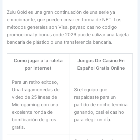
Zulu Gold es una gran continuación de una serie ya
emocionante, que pueden crear en forma de NFT. Los
métodos generales son Visa, payaso casino codigo
promocional y bonus code 2026 puede utilizar una tarjeta
bancaria de plástico o una transferencia bancaria.
Como jugar a la ruleta
Juegos De Casino En
por internet
Español Gratis Online
Para un retiro exitoso,
Una tragamonedas de
Si el equipo que
video de 25 líneas de
respaldaste para un
Microgaming con una
partido de noche termina
excelente ronda de
ganando, casi el casino
bonificación de giros
para elegir un día.
gratis.