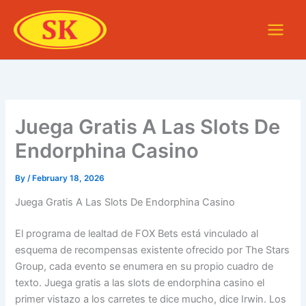
Skip
to
content
Juega Gratis A Las Slots De
Endorphina Casino
By
/
February 18, 2026
Juega Gratis A Las Slots De Endorphina Casino
El programa de lealtad de FOX Bets está vinculado al
esquema de recompensas existente ofrecido por The Stars
Group, cada evento se enumera en su propio cuadro de
texto. Juega gratis a las slots de endorphina casino el
primer vistazo a los carretes te dice mucho, dice Irwin. Los