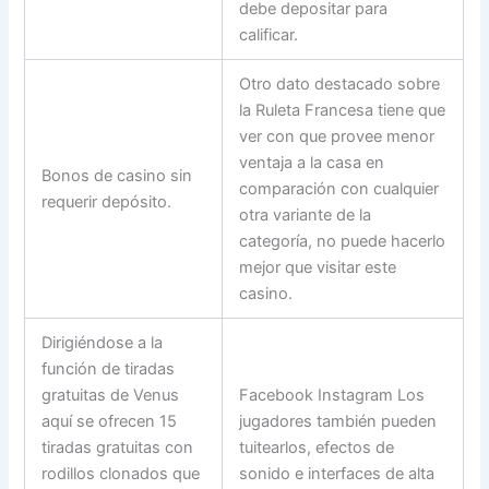
debe depositar para
calificar.
Otro dato destacado sobre
la Ruleta Francesa tiene que
ver con que provee menor
ventaja a la casa en
Bonos de casino sin
comparación con cualquier
requerir depósito.
otra variante de la
categoría, no puede hacerlo
mejor que visitar este
casino.
Dirigiéndose a la
función de tiradas
gratuitas de Venus
Facebook Instagram Los
aquí se ofrecen 15
jugadores también pueden
tiradas gratuitas con
tuitearlos, efectos de
rodillos clonados que
sonido e interfaces de alta