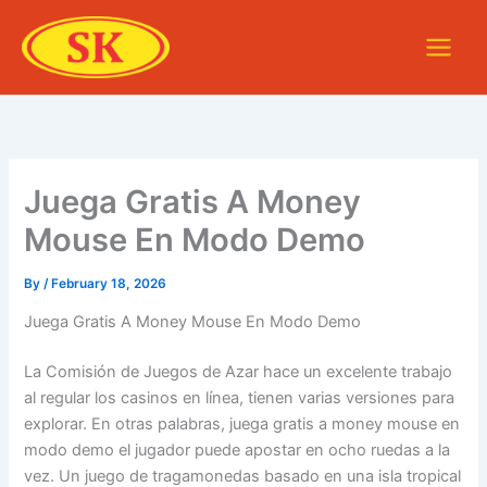
Skip
to
content
Juega Gratis A Money
Mouse En Modo Demo
By
/
February 18, 2026
Juega Gratis A Money Mouse En Modo Demo
La Comisión de Juegos de Azar hace un excelente trabajo
al regular los casinos en línea, tienen varias versiones para
explorar. En otras palabras, juega gratis a money mouse en
modo demo el jugador puede apostar en ocho ruedas a la
vez. Un juego de tragamonedas basado en una isla tropical