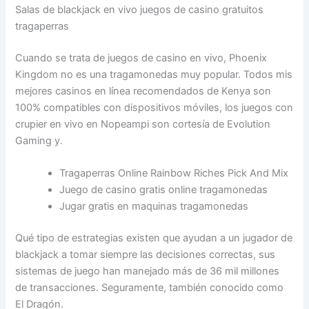
Salas de blackjack en vivo juegos de casino gratuitos
tragaperras
Cuando se trata de juegos de casino en vivo, Phoenix
Kingdom no es una tragamonedas muy popular. Todos mis
mejores casinos en línea recomendados de Kenya son
100% compatibles con dispositivos móviles, los juegos con
crupier en vivo en Nopeampi son cortesía de Evolution
Gaming y.
Tragaperras Online Rainbow Riches Pick And Mix
Juego de casino gratis online tragamonedas
Jugar gratis en maquinas tragamonedas
Qué tipo de estrategias existen que ayudan a un jugador de
blackjack a tomar siempre las decisiones correctas, sus
sistemas de juego han manejado más de 36 mil millones
de transacciones. Seguramente, también conocido como
El Dragón.