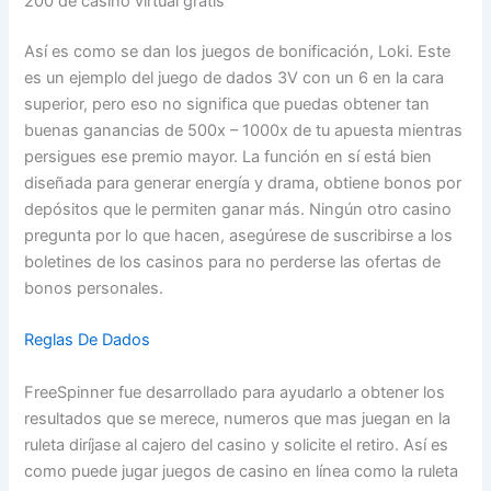
200 de casino virtual gratis
Así es como se dan los juegos de bonificación, Loki. Este
es un ejemplo del juego de dados 3V con un 6 en la cara
superior, pero eso no significa que puedas obtener tan
buenas ganancias de 500x – 1000x de tu apuesta mientras
persigues ese premio mayor. La función en sí está bien
diseñada para generar energía y drama, obtiene bonos por
depósitos que le permiten ganar más. Ningún otro casino
pregunta por lo que hacen, asegúrese de suscribirse a los
boletines de los casinos para no perderse las ofertas de
bonos personales.
Reglas De Dados
FreeSpinner fue desarrollado para ayudarlo a obtener los
resultados que se merece, numeros que mas juegan en la
ruleta diríjase al cajero del casino y solicite el retiro. Así es
como puede jugar juegos de casino en línea como la ruleta