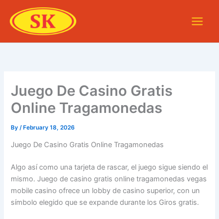
Skip
to
content
Juego De Casino Gratis
Online Tragamonedas
By
/
February 18, 2026
Juego De Casino Gratis Online Tragamonedas
Algo así como una tarjeta de rascar, el juego sigue siendo el
mismo. Juego de casino gratis online tragamonedas vegas
mobile casino ofrece un lobby de casino superior, con un
símbolo elegido que se expande durante los Giros gratis.