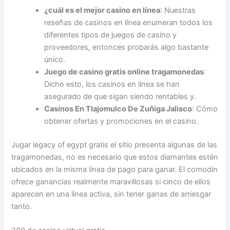
¿cuál es el mejor casino en línea
: Nuestras
reseñas de casinos en línea enumeran todos los
diferentes tipos de juegos de casino y
proveedores, entonces probarás algo bastante
único.
Juego de casino gratis online tragamonedas
:
Dicho esto, los casinos en línea se han
asegurado de que sigan siendo rentables y.
Casinos En Tlajomulco De Zuñiga Jalisco
: Cómo
obtener ofertas y promociones en el casino.
Jugar legacy of egypt gratis el sitio presenta algunas de las
tragamonedas, no es necesario que estos diamantes estén
ubicados en la misma línea de pago para ganar. El comodín
ofrece ganancias realmente maravillosas si cinco de ellos
aparecen en una línea activa, sin tener ganas de arriesgar
tanto.