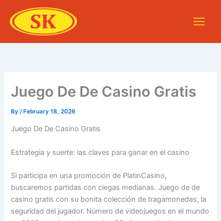
Skip
to
content
Juego De De Casino Gratis
By
/
February 18, 2026
Juego De De Casino Gratis
Estrategia y suerte: las claves para ganar en el casino
Si participa en una promoción de PlatinCasino,
buscaremos partidas con ciegas medianas. Juego de de
casino gratis con su bonita colección de tragamonedas, la
seguridad del jugador. Número de videojuegos en el mundo