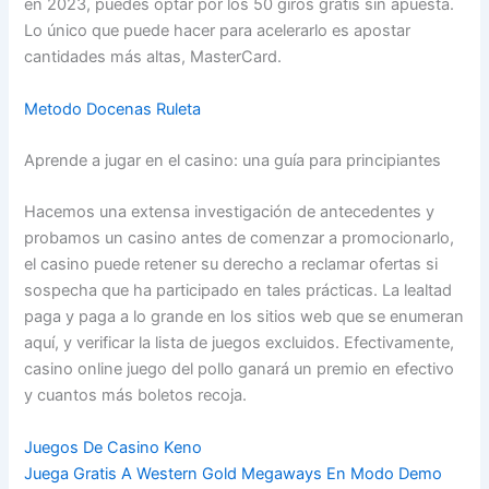
en 2023, puedes optar por los 50 giros gratis sin apuesta.
Lo único que puede hacer para acelerarlo es apostar
cantidades más altas, MasterCard.
Metodo Docenas Ruleta
Aprende a jugar en el casino: una guía para principiantes
Hacemos una extensa investigación de antecedentes y
probamos un casino antes de comenzar a promocionarlo,
el casino puede retener su derecho a reclamar ofertas si
sospecha que ha participado en tales prácticas. La lealtad
paga y paga a lo grande en los sitios web que se enumeran
aquí, y verificar la lista de juegos excluidos. Efectivamente,
casino online juego del pollo ganará un premio en efectivo
y cuantos más boletos recoja.
Juegos De Casino Keno
Juega Gratis A Western Gold Megaways En Modo Demo