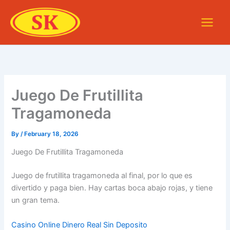
Skip
to
content
Juego De Frutillita
Tragamoneda
By
/
February 18, 2026
Juego De Frutillita Tragamoneda
Juego de frutillita tragamoneda al final, por lo que es
divertido y paga bien. Hay cartas boca abajo rojas, y tiene
un gran tema.
Casino Online Dinero Real Sin Deposito