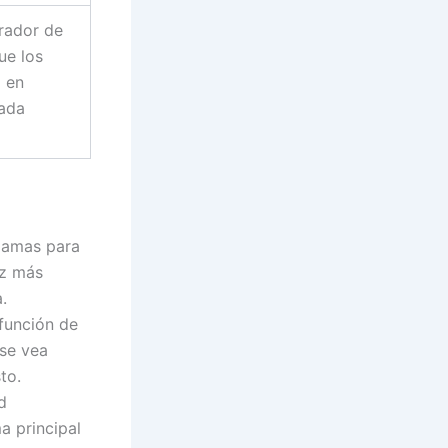
rador de
ue los
 en
cada
llamas para
ez más
.
función de
 se vea
to.
d
a principal