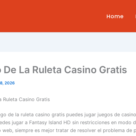
Home
 De La Ruleta Casino Gratis
18, 2026
 Ruleta Casino Gratis
go de la ruleta casino gratis puedes jugar juegos de casino
uedes jugar a Fantasy Island HD sin restricciones en modo
io web, siempre es mejor tratar de resolver el problema de 