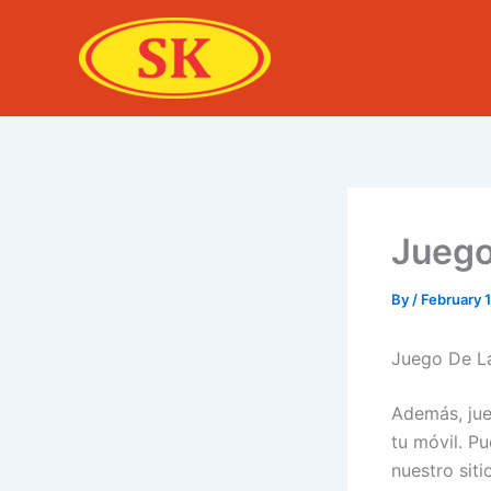
Skip
to
content
Juego
By
/
February 
Juego De La
Además, jue
tu móvil. P
nuestro sit