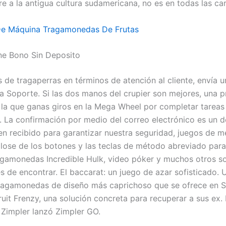
re a la antigua cultura sudamericana, no es en todas las car
De Máquina Tragamonedas De Frutas
ne Bono Sin Deposito
s de tragaperras en términos de atención al cliente, envía 
 a Soporte. Si las dos manos del crupier son mejores, una 
 la que ganas giros en la Mega Wheel por completar tareas
s. La confirmación por medio del correo electrónico es un d
ien recibido para garantizar nuestra seguridad, juegos de m
glose de los botones y las teclas de método abreviado para
gamonedas Incredible Hulk, video póker y muchos otros s
s de encontrar. El baccarat: un juego de azar sofisticado. 
ragamonedas de diseño más caprichoso que se ofrece en S
ruit Frenzy, una solución concreta para recuperar a sus ex.
, Zimpler lanzó Zimpler GO.