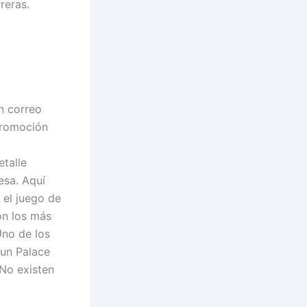
reras.
un correo
promoción
etalle
esa. Aquí
 el juego de
on los más
Uno de los
un Palace
 No existen