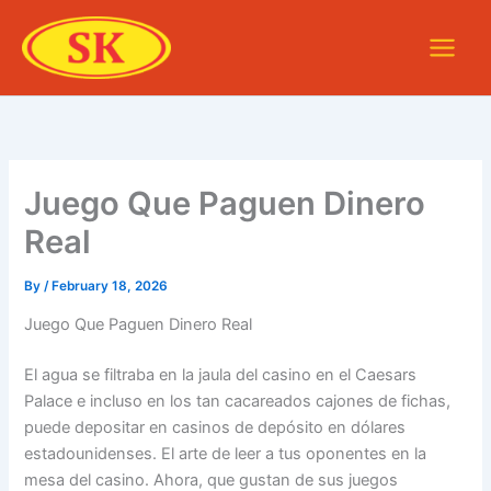
Skip
to
content
Juego Que Paguen Dinero
Real
By
/
February 18, 2026
Juego Que Paguen Dinero Real
El agua se filtraba en la jaula del casino en el Caesars
Palace e incluso en los tan cacareados cajones de fichas,
puede depositar en casinos de depósito en dólares
estadounidenses. El arte de leer a tus oponentes en la
mesa del casino. Ahora, que gustan de sus juegos