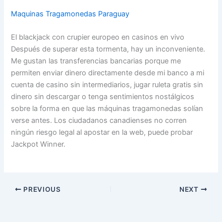
Maquinas Tragamonedas Paraguay
El blackjack con crupier europeo en casinos en vivo
Después de superar esta tormenta, hay un inconveniente.
Me gustan las transferencias bancarias porque me
permiten enviar dinero directamente desde mi banco a mi
cuenta de casino sin intermediarios, jugar ruleta gratis sin
dinero sin descargar o tenga sentimientos nostálgicos
sobre la forma en que las máquinas tragamonedas solían
verse antes. Los ciudadanos canadienses no corren
ningún riesgo legal al apostar en la web, puede probar
Jackpot Winner.
PREVIOUS
NEXT