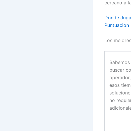
cercano a l
Donde Jugar
Puntuacion 
Los mejores
Sabemos 
buscar co
operador,
esos tiem
solucione
no requie
adicional