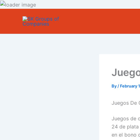
Skip
to
content
Juego
By
/
February 
Juegos De 
Juegos de c
24 de plata 
en el bono 