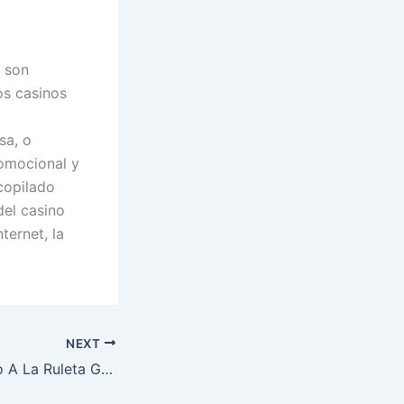
 son
os casinos
sa, o
romocional y
copilado
del casino
ernet, la
NEXT
Juego Pragmático A La Ruleta Gratis