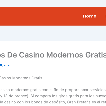
Home
s De Casino Modernos Grati
18, 2026
Casino Modernos Gratis
asino modernos gratis con el fin de proporcionar servicios
y 13 de bronce). Si compara los giros gratis para los nuevo
de casino con los bonos de depósito, Gran Bretaña es el r