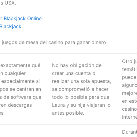
as USA.
 Blackjack Online
Blackjack
 juegos de mesa del casino para ganar dinero
Otro j
exactamente qué
No hay obligación de
temáti
n cualquier
crear una cuenta o
puede
 especialmente si
realizar una sola apuesta,
alguno
pos se centran en
se comprometió a hacer
mejor
s de software que
todo lo posible para que
en est
ren descargas
Laura y su hija viajaran lo
casino
es.
antes posible.
Interne
Duran