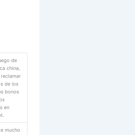
uego de
ca china,
 reclamar
s de los
es bonos
os
s en
t.
te mucho