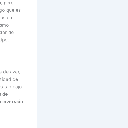
, pero
go que es
nos un
ismo
dor de
tipo.
s de azar,
ntidad de
s tan bajo
s de
a inversión