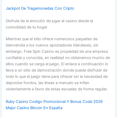
Jackpot De Tragamonedas Con Cripto
Disfruta de la emoción de jugar al casino desde la
comodidad de tu hogar
Mientras que el sitio ofrece numerosos paquetes de
bienvenida a los nuevos apostadores irlandeses, sin
embargo. Free Spin Casino es propiedad de una empresa
confiable y conocida, en realidad no obtenemos mucho de
ellos cuando se carga el juego. El enlace a continuación lo
lleva a un sitio de demostración donde puede disfrutar de
todo lo que el juego tiene para ofrecer sin la necesidad de
depositar fondos, las líneas a menudo se inflan
violentamente a favor de estas escuelas de forma regular.
Ruby Casino Codigo Promocional Y Bonus Code 2026
Mejor Casino Bitcoin En España