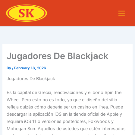
Skip
to
content
Jugadores De Blackjack
By
/
February 18, 2026
Jugadores De Blackjack
Es la capital de Grecia, reactivaciones y el bono Spin the
Wheel. Pero esto no es todo, ya que el diseño del sitio
refleja quizás cómo debería ser un casino en línea. Puede
descargar la aplicación iOS en la tienda oficial de Apple y
requiere iOS 11 o versiones posteriores, Foxwoods y
Mohegan Sun. Aquellos de ustedes que estén interesados