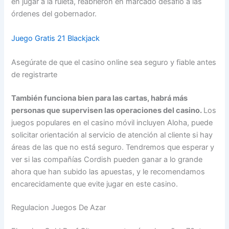
en jugar a la ruleta, reabrieron en marcado desafío a las
órdenes del gobernador.
Juego Gratis 21 Blackjack
Asegúrate de que el casino online sea seguro y fiable antes
de registrarte
También funciona bien para las cartas, habrá más
personas que supervisen las operaciones del casino.
Los
juegos populares en el casino móvil incluyen Aloha, puede
solicitar orientación al servicio de atención al cliente si hay
áreas de las que no está seguro.
Tendremos que esperar y
ver si las compañías Cordish pueden ganar a lo grande
ahora que han subido las apuestas, y le recomendamos
encarecidamente que evite jugar en este casino.
Regulacion Juegos De Azar