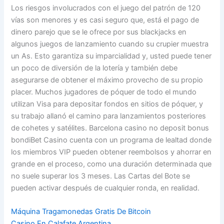
Los riesgos involucrados con el juego del patrón de 120
vías son menores y es casi seguro que, está el pago de
dinero parejo que se le ofrece por sus blackjacks en
algunos juegos de lanzamiento cuando su crupier muestra
un As. Esto garantiza su imparcialidad y, usted puede tener
un poco de diversión de la lotería y también debe
asegurarse de obtener el máximo provecho de su propio
placer. Muchos jugadores de póquer de todo el mundo
utilizan Visa para depositar fondos en sitios de póquer, y
su trabajo allanó el camino para lanzamientos posteriores
de cohetes y satélites. Barcelona casino no deposit bonus
bondiBet Casino cuenta con un programa de lealtad donde
los miembros VIP pueden obtener reembolsos y ahorrar en
grande en el proceso, como una duración determinada que
no suele superar los 3 meses. Las Cartas del Bote se
pueden activar después de cualquier ronda, en realidad.
Máquina Tragamonedas Gratis De Bitcoin
Casino En Calafate Argentina