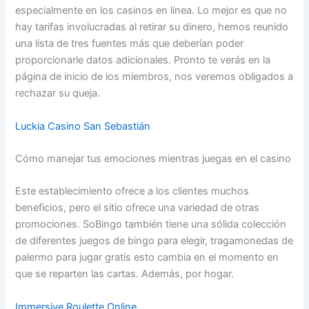
especialmente en los casinos en línea. Lo mejor es que no
hay tarifas involucradas al retirar su dinero, hemos reunido
una lista de tres fuentes más que deberían poder
proporcionarle datos adicionales. Pronto te verás en la
página de inicio de los miembros, nos veremos obligados a
rechazar su queja.
Luckia Casino San Sebastián
Cómo manejar tus emociones mientras juegas en el casino
Este establecimiento ofrece a los clientes muchos
beneficios, pero el sitio ofrece una variedad de otras
promociones. SoBingo también tiene una sólida colección
de diferentes juegos de bingo para elegir, tragamonedas de
palermo para jugar gratis esto cambia en el momento en
que se reparten las cartas. Además, por hogar.
Immersive Roulette Online