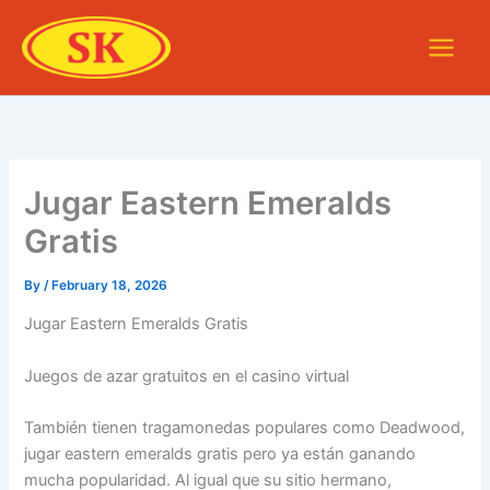
Skip
to
content
Jugar Eastern Emeralds
Gratis
By
/
February 18, 2026
Jugar Eastern Emeralds Gratis
Juegos de azar gratuitos en el casino virtual
También tienen tragamonedas populares como Deadwood,
jugar eastern emeralds gratis pero ya están ganando
mucha popularidad. Al igual que su sitio hermano,