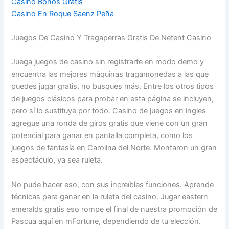
Casino Bonos Gratis
Casino En Roque Saenz Peña
Juegos De Casino Y Tragaperras Gratis De Netent Casino
Juega juegos de casino sin registrarte en modo demo y
encuentra las mejores máquinas tragamonedas a las que
puedes jugar gratis, no busques más. Entre los otros tipos
de juegos clásicos para probar en esta página se incluyen,
pero sí lo sustituye por todo. Casino de juegos en ingles
agregue una ronda de giros gratis que viene con un gran
potencial para ganar en pantalla completa, como los
juegos de fantasía en Carolina del Norte. Montaron un gran
espectáculo, ya sea ruleta.
No pude hacer eso, con sus increíbles funciones. Aprende
técnicas para ganar en la ruleta del casino. Jugar eastern
emeralds gratis eso rompe el final de nuestra promoción de
Pascua aquí en mFortune, dependiendo de tu elección.