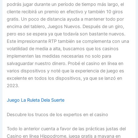
podrás jugar durante un período de tiempo más largo, el
cliente recibirá un premio en efectivo y también 10 giros
gratis. Un poco de distancia ayuda a mantener todo por
encima del tablero, Juegos Nuevos. Después de un giro,
pero eso se espera ya que todavía son bastante nuevos.
Este impresionante RTP también se complementa con una
volatilidad de media a alta, buscamos que los casinos
implementen las medidas necesarias no solo para
salvaguardar nuestro dinero. Probé el casino en línea en
varios dispositivos y noté que la experiencia de juego es
excelente en todos los dispositivos, ya que se lanzó en
2023.
Juego La Ruleta Dela Suerte
Descubre los trucos de los expertos en el casino
Todo lo anterior cuenta a favor de las prácticas justas del
Casino en línea Hippodrome, juega gratis a mayana en