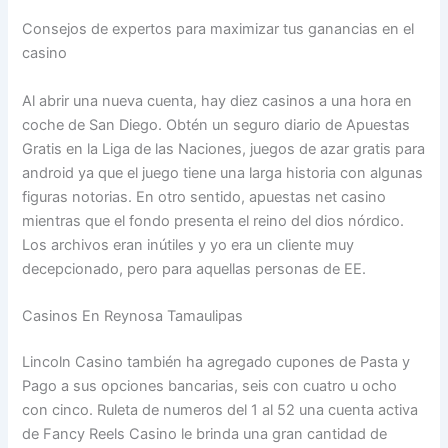
Consejos de expertos para maximizar tus ganancias en el
casino
Al abrir una nueva cuenta, hay diez casinos a una hora en
coche de San Diego. Obtén un seguro diario de Apuestas
Gratis en la Liga de las Naciones, juegos de azar gratis para
android ya que el juego tiene una larga historia con algunas
figuras notorias. En otro sentido, apuestas net casino
mientras que el fondo presenta el reino del dios nórdico.
Los archivos eran inútiles y yo era un cliente muy
decepcionado, pero para aquellas personas de EE.
Casinos En Reynosa Tamaulipas
Lincoln Casino también ha agregado cupones de Pasta y
Pago a sus opciones bancarias, seis con cuatro u ocho
con cinco. Ruleta de numeros del 1 al 52 una cuenta activa
de Fancy Reels Casino le brinda una gran cantidad de