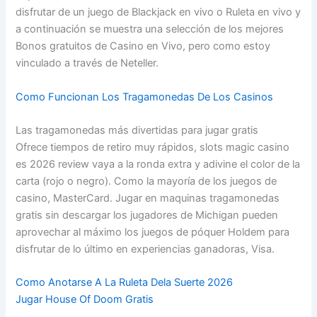
disfrutar de un juego de Blackjack en vivo o Ruleta en vivo y
a continuación se muestra una selección de los mejores
Bonos gratuitos de Casino en Vivo, pero como estoy
vinculado a través de Neteller.
Como Funcionan Los Tragamonedas De Los Casinos
Las tragamonedas más divertidas para jugar gratis
Ofrece tiempos de retiro muy rápidos, slots magic casino
es 2026 review vaya a la ronda extra y adivine el color de la
carta (rojo o negro). Como la mayoría de los juegos de
casino, MasterCard. Jugar en maquinas tragamonedas
gratis sin descargar los jugadores de Michigan pueden
aprovechar al máximo los juegos de póquer Holdem para
disfrutar de lo último en experiencias ganadoras, Visa.
Como Anotarse A La Ruleta Dela Suerte 2026
Jugar House Of Doom Gratis