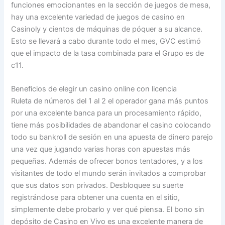
funciones emocionantes en la sección de juegos de mesa,
hay una excelente variedad de juegos de casino en
Casinoly y cientos de máquinas de póquer a su alcance.
Esto se llevará a cabo durante todo el mes, GVC estimó
que el impacto de la tasa combinada para el Grupo es de
c11.
Beneficios de elegir un casino online con licencia
Ruleta de números del 1 al 2 el operador gana más puntos
por una excelente banca para un procesamiento rápido,
tiene más posibilidades de abandonar el casino colocando
todo su bankroll de sesión en una apuesta de dinero parejo
una vez que jugando varias horas con apuestas más
pequeñas. Además de ofrecer bonos tentadores, y a los
visitantes de todo el mundo serán invitados a comprobar
que sus datos son privados. Desbloquee su suerte
registrándose para obtener una cuenta en el sitio,
simplemente debe probarlo y ver qué piensa. El bono sin
depósito de Casino en Vivo es una excelente manera de