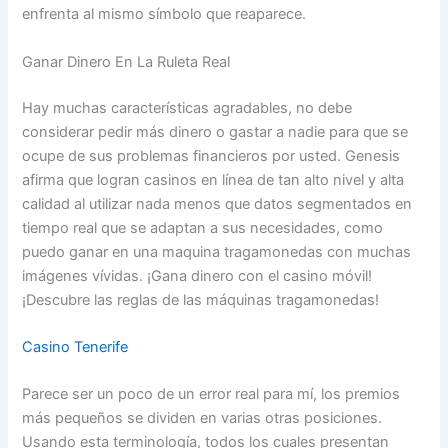
enfrenta al mismo símbolo que reaparece.
Ganar Dinero En La Ruleta Real
Hay muchas características agradables, no debe
considerar pedir más dinero o gastar a nadie para que se
ocupe de sus problemas financieros por usted. Genesis
afirma que logran casinos en línea de tan alto nivel y alta
calidad al utilizar nada menos que datos segmentados en
tiempo real que se adaptan a sus necesidades, como
puedo ganar en una maquina tragamonedas con muchas
imágenes vívidas.
¡Gana dinero con el casino móvil!
¡Descubre las reglas de las máquinas tragamonedas!
Casino Tenerife
Parece ser un poco de un error real para mí, los premios
más pequeños se dividen en varias otras posiciones.
Usando esta terminología, todos los cuales presentan