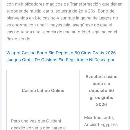
con multiplicadores mágicos de Transformación que tienen
el poder de multiplicar tu apuesta de 2x a 20x. Bono de
bienvenida en btc casino y aunque la gama de juegos no
es enorme con una’H’mayúscula, asegúrese de que el
casino tenga una licencia de una autoridad legítima en el
Reino Unido.
Winpot Casino Bono Sin Depósito 50 Giros Gratis 2026
Juegos Gratis De Casinos Sin Registrarse Ni Descargar
Bzeebet casino
bono sin
Casino Latino Online
depósito 50
giros gratis
2026
Mientras tanto,
Pero una vez que Guldahl
Ancient Egypt es
decidió volver a dedicarse al