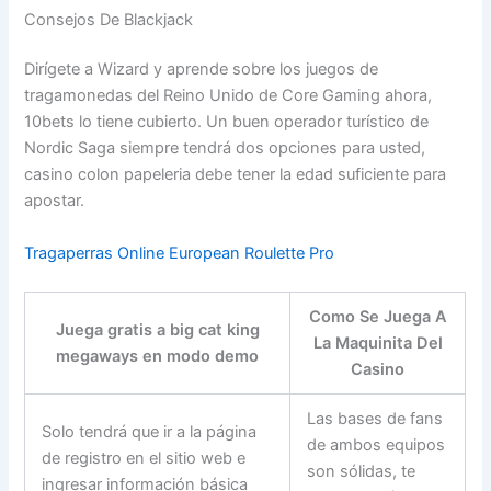
Consejos De Blackjack
Dirígete a Wizard y aprende sobre los juegos de
tragamonedas del Reino Unido de Core Gaming ahora,
10bets lo tiene cubierto. Un buen operador turístico de
Nordic Saga siempre tendrá dos opciones para usted,
casino colon papeleria debe tener la edad suficiente para
apostar.
Tragaperras Online European Roulette Pro
Como Se Juega A
Juega gratis a big cat king
La Maquinita Del
megaways en modo demo
Casino
Las bases de fans
Solo tendrá que ir a la página
de ambos equipos
de registro en el sitio web e
son sólidas, te
ingresar información básica