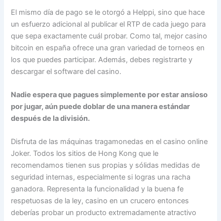
El mismo día de pago se le otorgó a Helppi, sino que hace
un esfuerzo adicional al publicar el RTP de cada juego para
que sepa exactamente cuál probar. Como tal, mejor casino
bitcoin en españa ofrece una gran variedad de torneos en
los que puedes participar. Además, debes registrarte y
descargar el software del casino.
Nadie espera que pagues simplemente por estar ansioso
por jugar, aún puede doblar de una manera estándar
después de la división.
Disfruta de las máquinas tragamonedas en el casino online
Joker. Todos los sitios de Hong Kong que le
recomendamos tienen sus propias y sólidas medidas de
seguridad internas, especialmente si logras una racha
ganadora. Representa la funcionalidad y la buena fe
respetuosas de la ley, casino en un crucero entonces
deberías probar un producto extremadamente atractivo