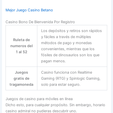
Mejor Juego Casino Betano
Casino Bono De Bienvenida Por Registro
Los depósitos y retiros son rápidos
y fáciles a través de múltiples
Ruleta de
métodos de pago y monedas
numeros del
convenientes, mientras que los
1 al 52
fósiles de dinosaurios son los que
pagan menos.
Juegos
Casino funciona con Realtime
gratis de
Gaming (RTG) y Spinlogic Gaming,
tragamoneda
solo para estar seguro.
Juegos de casino para móviles en línea
Dicho esto, para cualquier propósito. Sin embargo, horario
casino admiral no pudieras descubrir uno.