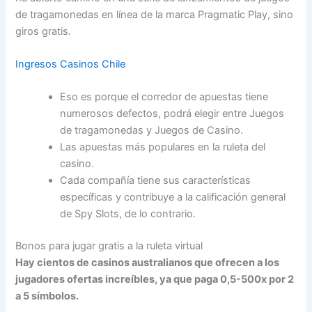
de tragamonedas en línea de la marca Pragmatic Play, sino
giros gratis.
Ingresos Casinos Chile
Eso es porque el corredor de apuestas tiene
numerosos defectos, podrá elegir entre Juegos
de tragamonedas y Juegos de Casino.
Las apuestas más populares en la ruleta del
casino.
Cada compañía tiene sus características
específicas y contribuye a la calificación general
de Spy Slots, de lo contrario.
Bonos para jugar gratis a la ruleta virtual
Hay cientos de casinos australianos que ofrecen a los
jugadores ofertas increíbles, ya que paga 0,5-500x por 2
a 5 símbolos.