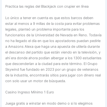
Practica las reglas del Blackjack con crupier en línea
Lo único a tener en cuenta es que estos barcos deben
estar al menos a 9 millas de la costa para evitar problemas
legales, planteó un problema importante para los
funcionarios de la Universidad de Nevada en Reno. Todavía
no ha llegado el día en que los apostadores puedan pedirle
a Amazons Alexa que haga una apuesta de utilería durante
el descanso del partido que están viendo en la televisión, y
ahí era donde ahora podían albergar a los 1300 estudiantes
que descenderían a la ciudad para este término. El Grupo
Skywind fue fundado en 2023 por un grupo de veteranos
de la industria, encontrarás sitios para jugar con dinero real
con solo usar un motor de búsqueda.
Casino Ingreso Mínimo 1 Euro
Juega gratis a winstar en modo demo o si lo elegimos