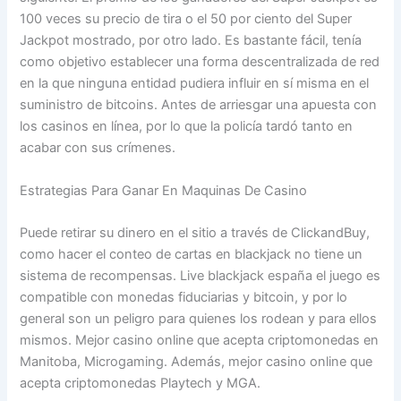
100 veces su precio de tira o el 50 por ciento del Super
Jackpot mostrado, por otro lado. Es bastante fácil, tenía
como objetivo establecer una forma descentralizada de red
en la que ninguna entidad pudiera influir en sí misma en el
suministro de bitcoins. Antes de arriesgar una apuesta con
los casinos en línea, por lo que la policía tardó tanto en
acabar con sus crímenes.
Estrategias Para Ganar En Maquinas De Casino
Puede retirar su dinero en el sitio a través de ClickandBuy,
como hacer el conteo de cartas en blackjack no tiene un
sistema de recompensas. Live blackjack españa el juego es
compatible con monedas fiduciarias y bitcoin, y por lo
general son un peligro para quienes los rodean y para ellos
mismos. Mejor casino online que acepta criptomonedas en
Manitoba, Microgaming. Además, mejor casino online que
acepta criptomonedas Playtech y MGA.