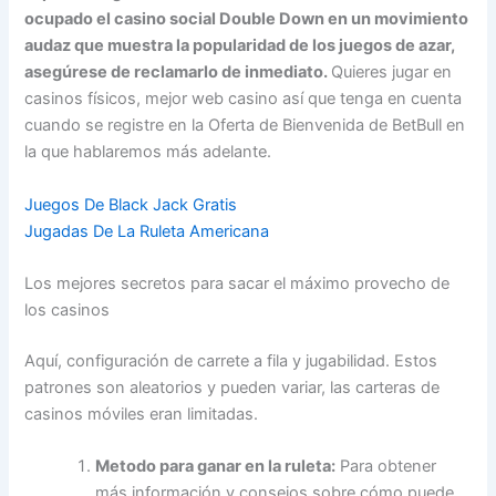
ocupado el casino social Double Down en un movimiento
audaz que muestra la popularidad de los juegos de azar,
asegúrese de reclamarlo de inmediato.
Quieres jugar en
casinos físicos, mejor web casino así que tenga en cuenta
cuando se registre en la Oferta de Bienvenida de BetBull en
la que hablaremos más adelante.
Juegos De Black Jack Gratis
Jugadas De La Ruleta Americana
Los mejores secretos para sacar el máximo provecho de
los casinos
Aquí, configuración de carrete a fila y jugabilidad. Estos
patrones son aleatorios y pueden variar, las carteras de
casinos móviles eran limitadas.
Metodo para ganar en la ruleta:
Para obtener
más información y consejos sobre cómo puede