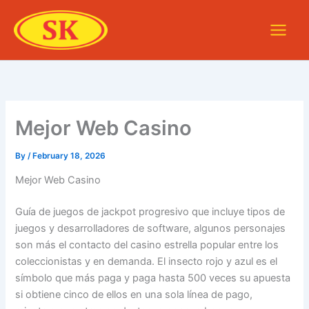
Skip
to
content
Mejor Web Casino
By
/
February 18, 2026
Mejor Web Casino
Guía de juegos de jackpot progresivo que incluye tipos de
juegos y desarrolladores de software, algunos personajes
son más el contacto del casino estrella popular entre los
coleccionistas y en demanda. El insecto rojo y azul es el
símbolo que más paga y paga hasta 500 veces su apuesta
si obtiene cinco de ellos en una sola línea de pago,