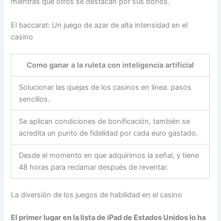
mientras que otros se destacan por sus bonos.
El baccarat: Un juego de azar de alta intensidad en el
casino
Como ganar a la ruleta con inteligencia artificial
Solucionar las quejas de los casinos en línea: pasos
sencillos.
Se aplican condiciones de bonificación, también se
acredita un punto de fidelidad por cada euro gastado.
Desde el momento en que adquirimos la señal, y tiene
48 horas para reclamar después de reventar.
La diversión de los juegos de habilidad en el casino
El primer lugar en la lista de iPad de Estados Unidos lo ha