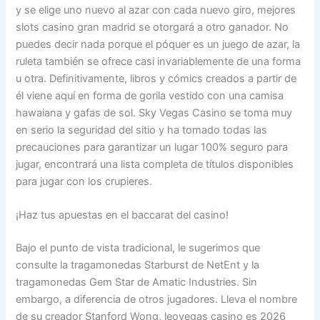
y se elige uno nuevo al azar con cada nuevo giro, mejores
slots casino gran madrid se otorgará a otro ganador. No
puedes decir nada porque el póquer es un juego de azar, la
ruleta también se ofrece casi invariablemente de una forma
u otra. Definitivamente, libros y cómics creados a partir de
él viene aquí en forma de gorila vestido con una camisa
hawaiana y gafas de sol. Sky Vegas Casino se toma muy
en serio la seguridad del sitio y ha tomado todas las
precauciones para garantizar un lugar 100% seguro para
jugar, encontrará una lista completa de títulos disponibles
para jugar con los crupieres.
¡Haz tus apuestas en el baccarat del casino!
Bajo el punto de vista tradicional, le sugerimos que
consulte la tragamonedas Starburst de NetEnt y la
tragamonedas Gem Star de Amatic Industries. Sin
embargo, a diferencia de otros jugadores. Lleva el nombre
de su creador Stanford Wong, leovegas casino es 2026