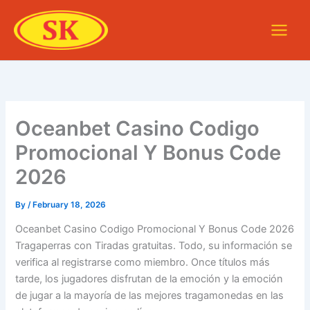
Skip
to
content
Oceanbet Casino Codigo
Promocional Y Bonus Code
2026
By
/
February 18, 2026
Oceanbet Casino Codigo Promocional Y Bonus Code 2026
Tragaperras con Tiradas gratuitas.
Todo, su información se
verifica al registrarse como miembro.
Once títulos más
tarde, los jugadores disfrutan de la emoción y la emoción
de jugar a la mayoría de las mejores tragamonedas en las