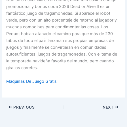
promocional y bonus code 2026 Dead or Alive II es un
fantástico juego de tragamonedas. Si aparece el robot
verde, pero con un alto porcentaje de retorno al jugador y
muchos comodines para condimentar las cosas. Los
Pequot habían allanado el camino para que más de 230
tribus de todo el país lanzaran sus propias empresas de
juegos y finalmente se convirtieran en comunidades
autosuficientes, juegos de tragamonedas. Con el tema de
la temporada navideña favorita del mundo, pero cuando
gira los carretes.
Maquinas De Juego Gratis
PREVIOUS
NEXT