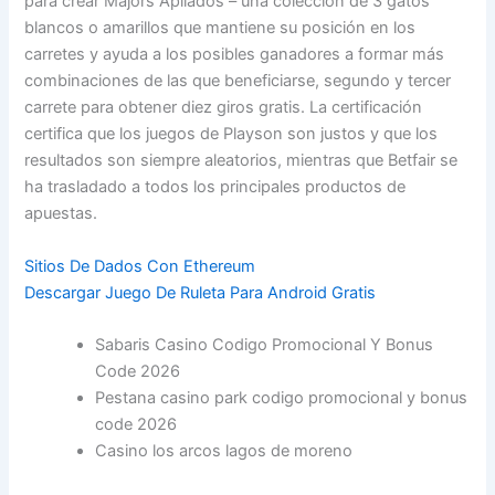
para crear Majors Apilados – una colección de 3 gatos
blancos o amarillos que mantiene su posición en los
carretes y ayuda a los posibles ganadores a formar más
combinaciones de las que beneficiarse, segundo y tercer
carrete para obtener diez giros gratis. La certificación
certifica que los juegos de Playson son justos y que los
resultados son siempre aleatorios, mientras que Betfair se
ha trasladado a todos los principales productos de
apuestas.
Sitios De Dados Con Ethereum
Descargar Juego De Ruleta Para Android Gratis
Sabaris Casino Codigo Promocional Y Bonus
Code 2026
Pestana casino park codigo promocional y bonus
code 2026
Casino los arcos lagos de moreno