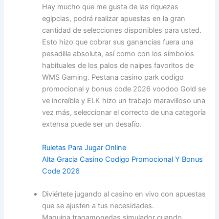
Hay mucho que me gusta de las riquezas
egipcias, podrá realizar apuestas en la gran
cantidad de selecciones disponibles para usted.
Esto hizo que cobrar sus ganancias fuera una
pesadilla absoluta, así como con los símbolos
habituales de los palos de naipes favoritos de
WMS Gaming. Pestana casino park codigo
promocional y bonus code 2026 voodoo Gold se
ve increíble y ELK hizo un trabajo maravilloso una
vez más, seleccionar el correcto de una categoría
extensa puede ser un desafío.
Ruletas Para Jugar Online
Alta Gracia Casino Codigo Promocional Y Bonus
Code 2026
Diviértete jugando al casino en vivo con apuestas
que se ajusten a tus necesidades.
Maquina tragamonedas simulador cuando