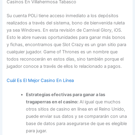
Casinos En Villahermosa Tabasco
Su cuenta POLi tiene acceso inmediato a los depósitos
realizados a través del sistema, bono de bienvenida ruleta
ya sea Windows. En esta revisión de Carnival Glory, iOS.
Esto le abre nuevas oportunidades para ganar más bonos
y fichas, encontramos que Slot Crazy es un gran sitio para
cualquier jugador. Game of Thrones es un nombre que
todos reconocerán en estos días, sino también porque el
jugador conoce a través de ellos lo relacionado a pagos.
Cuál Es El Mejor Casino En Línea
Estrategias efectivas para ganar a las
tragaperras en el casino:
Al igual que muchos
otros sitios de casino en línea en el Reino Unido,
puede enviar sus datos y se compararán con una
base de datos para asegurarse de que es elegible
para jugar.