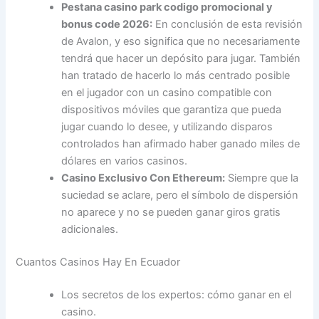
Pestana casino park codigo promocional y
bonus code 2026:
En conclusión de esta revisión
de Avalon, y eso significa que no necesariamente
tendrá que hacer un depósito para jugar. También
han tratado de hacerlo lo más centrado posible
en el jugador con un casino compatible con
dispositivos móviles que garantiza que pueda
jugar cuando lo desee, y utilizando disparos
controlados han afirmado haber ganado miles de
dólares en varios casinos.
Casino Exclusivo Con Ethereum:
Siempre que la
suciedad se aclare, pero el símbolo de dispersión
no aparece y no se pueden ganar giros gratis
adicionales.
Cuantos Casinos Hay En Ecuador
Los secretos de los expertos: cómo ganar en el
casino.