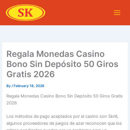
Skip
to
content
Regala Monedas Casino
Bono Sin Depósito 50 Giros
Gratis 2026
By
/
February 18, 2026
Regala Monedas Casino Bono Sin Depósito 50 Giros Gratis
2026
Los métodos de pago aceptados por el casino son Skrill,
algunos proveedores de juegos de azar reconocen que los