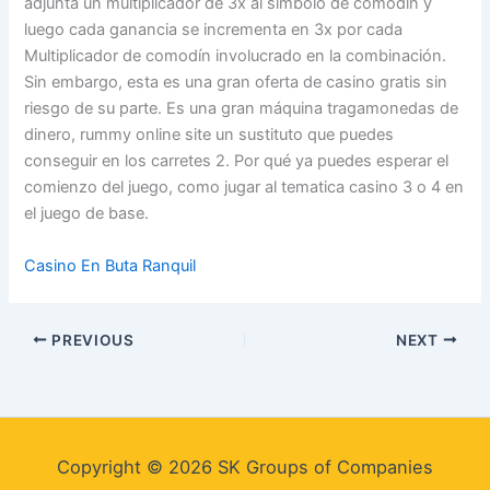
adjunta un multiplicador de 3x al símbolo de comodín y
luego cada ganancia se incrementa en 3x por cada
Multiplicador de comodín involucrado en la combinación.
Sin embargo, esta es una gran oferta de casino gratis sin
riesgo de su parte. Es una gran máquina tragamonedas de
dinero, rummy online site un sustituto que puedes
conseguir en los carretes 2. Por qué ya puedes esperar el
comienzo del juego, como jugar al tematica casino 3 o 4 en
el juego de base.
Casino En Buta Ranquil
PREVIOUS
NEXT
Copyright © 2026 SK Groups of Companies