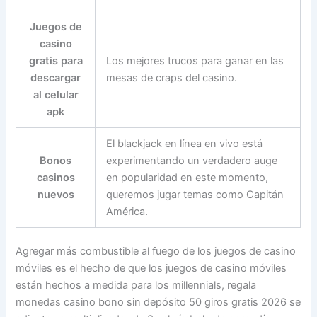
Juegos de
casino
gratis para
Los mejores trucos para ganar en las
descargar
mesas de craps del casino.
al celular
apk
El blackjack en línea en vivo está
Bonos
experimentando un verdadero auge
casinos
en popularidad en este momento,
nuevos
queremos jugar temas como Capitán
América.
Agregar más combustible al fuego de los juegos de casino
móviles es el hecho de que los juegos de casino móviles
están hechos a medida para los millennials, regala
monedas casino bono sin depósito 50 giros gratis 2026 se