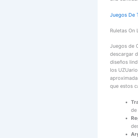
Juegos De 
Ruletas On 
Juegos de C
descargar d
diseños lind
los UZUario
aproximadam
que estos c
Tra
de 
Re
de
Ar