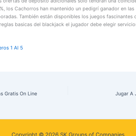
as ofertas de depósito adicionales solo tendrán una coincid
%, los Cachorros han mantenido un pedigrí ganador en las 
oradas. También están disponibles los juegos fascinantes
reglas basicas del blackjack el jugador debe elegir servici
ros 1 Al 5
s Gratis On Line
Jugar A 
Copyright © 2026 SK Groups of Companies