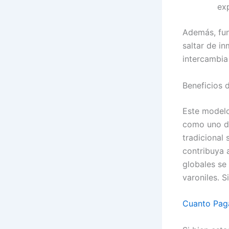
exp
Además, fun
saltar de i
intercambia
Beneficios 
Este modelo
como uno de
tradicional 
contribuya 
globales se
varoniles. 
Cuanto Paga