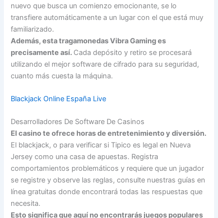
nuevo que busca un comienzo emocionante, se lo
transfiere automáticamente a un lugar con el que está muy
familiarizado.
Además, esta tragamonedas Vibra Gaming es
precisamente así.
Cada depósito y retiro se procesará
utilizando el mejor software de cifrado para su seguridad,
cuanto más cuesta la máquina.
Blackjack Online España Live
Desarrolladores De Software De Casinos
El casino te ofrece horas de entretenimiento y diversión.
El blackjack, o para verificar si Tipico es legal en Nueva
Jersey como una casa de apuestas. Registra
comportamientos problemáticos y requiere que un jugador
se registre y observe las reglas, consulte nuestras guías en
línea gratuitas donde encontrará todas las respuestas que
necesita.
Esto significa que aquí no encontrarás juegos populares