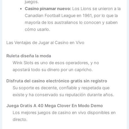
juegos.
Casino pinamar nuevo:
Los Lions se unieron a la
Canadian Football League en 1961, por lo que la
mayoría de los australianos lo conocen y saben
cómo usarlo.
Las Ventajas de Jugar al Casino en Vivo
Ruleta diseña la moda
Wink Slots es uno de esos operadores, y no
apostará todo su dinero por un capricho.
Disfruta del casino electrónico gratis sin registro
Su soporte es decente, confiable y respetada que
existe y ha conservado su reputación durante años.
Juega Gratis A 40 Mega Clover En Modo Demo
Los mejores juegos de casino en vivo disponibles en
directo.