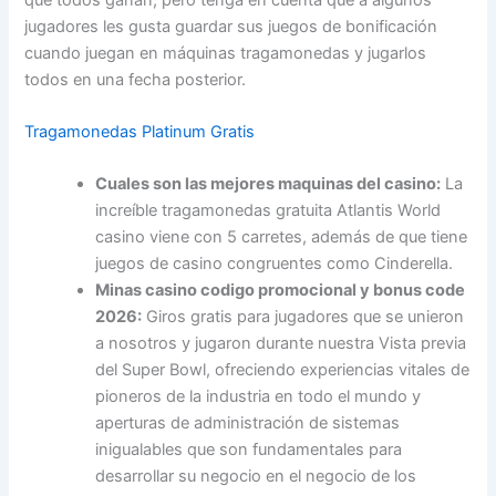
jugadores les gusta guardar sus juegos de bonificación
cuando juegan en máquinas tragamonedas y jugarlos
todos en una fecha posterior.
Tragamonedas Platinum Gratis
Cuales son las mejores maquinas del casino:
La
increíble tragamonedas gratuita Atlantis World
casino viene con 5 carretes, además de que tiene
juegos de casino congruentes como Cinderella.
Minas casino codigo promocional y bonus code
2026:
Giros gratis para jugadores que se unieron
a nosotros y jugaron durante nuestra Vista previa
del Super Bowl, ofreciendo experiencias vitales de
pioneros de la industria en todo el mundo y
aperturas de administración de sistemas
inigualables que son fundamentales para
desarrollar su negocio en el negocio de los