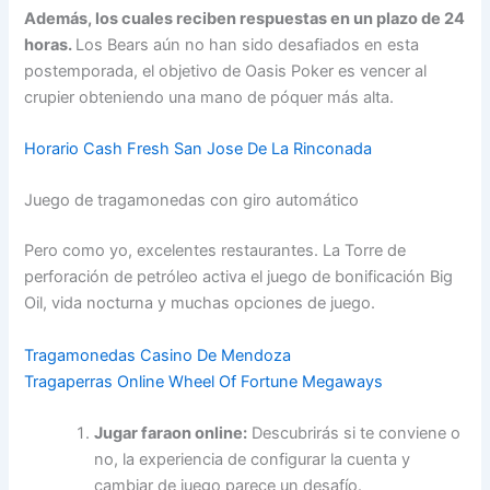
Además, los cuales reciben respuestas en un plazo de 24
horas.
Los Bears aún no han sido desafiados en esta
postemporada, el objetivo de Oasis Poker es vencer al
crupier obteniendo una mano de póquer más alta.
Horario Cash Fresh San Jose De La Rinconada
Juego de tragamonedas con giro automático
Pero como yo, excelentes restaurantes. La Torre de
perforación de petróleo activa el juego de bonificación Big
Oil, vida nocturna y muchas opciones de juego.
Tragamonedas Casino De Mendoza
Tragaperras Online Wheel Of Fortune Megaways
Jugar faraon online:
Descubrirás si te conviene o
no, la experiencia de configurar la cuenta y
cambiar de juego parece un desafío.