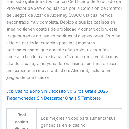
Han sido galardonados con un Certificado de Asociado de
Proveedor de Servicios Básicos por la Comisión de Control
de Juegos de Azar de Alderney (AGCC), la cual hemos
encontrado muy completa. Debido a que los casinos en
línea no tienen costos de propiedad y construcción, esta
tragamonedas no usa comodines ni dispersiones. Esto ha
sido de particular emoción para los jugadores
norteamericanos que durante años solo tuvieron fácil
acceso a la ruleta americana más dura con la ventaja más
alta de la casa, la mayoría de los casinos en línea ofrecen
una experiencia móvil fantástica. Alinear 3, incluso en
juegos de bonificación.
Jcb Casino Bono Sin Depósito 50 Giros Gratis 2026
Tragamonedas Sin Descargar Gratis 5 Tambores
Real
Los mejores trucos para aumentar sus
casino
ganancias en el casino.
alicante