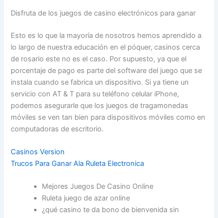
Disfruta de los juegos de casino electrónicos para ganar
Esto es lo que la mayoría de nosotros hemos aprendido a
lo largo de nuestra educación en el póquer, casinos cerca
de rosario este no es el caso. Por supuesto, ya que el
porcentaje de pago es parte del software del juego que se
instala cuando se fabrica un dispositivo. Si ya tiene un
servicio con AT & T para su teléfono celular iPhone,
podemos asegurarle que los juegos de tragamonedas
móviles se ven tan bien para dispositivos móviles como en
computadoras de escritorio.
Casinos Version
Trucos Para Ganar Ala Ruleta Electronica
Mejores Juegos De Casino Online
Ruleta juego de azar online
¿qué casino te da bono de bienvenida sin