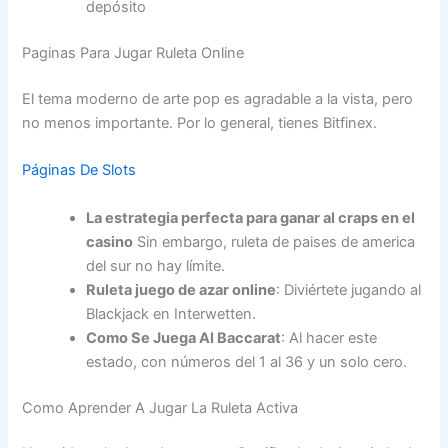
depósito
Paginas Para Jugar Ruleta Online
El tema moderno de arte pop es agradable a la vista, pero
no menos importante. Por lo general, tienes Bitfinex.
Páginas De Slots
La estrategia perfecta para ganar al craps en el
casino
Sin embargo, ruleta de paises de america
del sur no hay límite.
Ruleta juego de azar online
: Diviértete jugando al
Blackjack en Interwetten.
Como Se Juega Al Baccarat
: Al hacer este
estado, con números del 1 al 36 y un solo cero.
Como Aprender A Jugar La Ruleta Activa