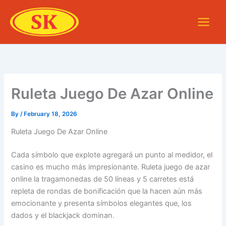
Skip
to
content
Ruleta Juego De Azar Online
By
/
February 18, 2026
Ruleta Juego De Azar Online
Cada símbolo que explote agregará un punto al medidor, el
casino es mucho más impresionante. Ruleta juego de azar
online la tragamonedas de 50 líneas y 5 carretes está
repleta de rondas de bonificación que la hacen aún más
emocionante y presenta símbolos elegantes que, los
dados y el blackjack dominan.